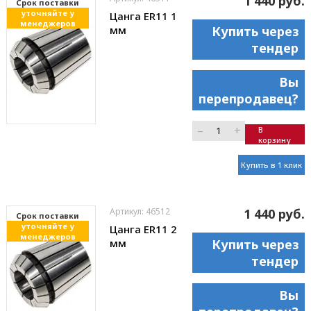
1 440 руб.
Cрок поставки
уточняйте у
Цанга ER11 1
менеджеров
мм
Купить через
тендер
Вы
перепродавец?
–
+
В
корзину
Купить в 1 клик
Артикул: 46512
1 440 руб.
Cрок поставки
уточняйте у
Цанга ER11 2
менеджеров
мм
Купить через
тендер
Вы