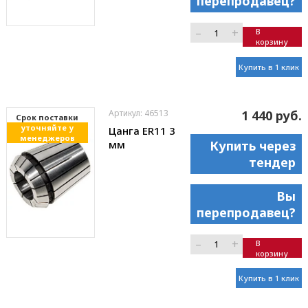
перепродавец?
–
+
В
корзину
Купить в 1 клик
Артикул: 46513
1 440 руб.
Cрок поставки
уточняйте у
Цанга ER11 3
менеджеров
мм
Купить через
тендер
Вы
перепродавец?
–
+
В
корзину
Купить в 1 клик