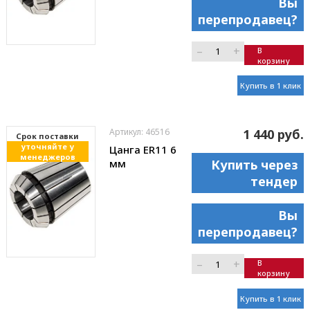
Вы
перепродавец?
–
+
В
корзину
Купить в 1 клик
Артикул: 46516
1 440 руб.
Cрок поставки
уточняйте у
Цанга ER11 6
менеджеров
мм
Купить через
тендер
Вы
перепродавец?
–
+
В
корзину
Купить в 1 клик