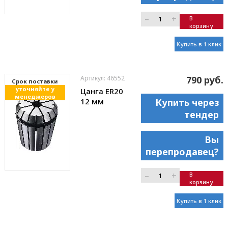
–
+
В
корзину
Купить в 1 клик
Артикул: 46552
790 руб.
Cрок поставки
уточняйте у
Цанга ER20
менеджеров
12 мм
Купить через
тендер
Вы
перепродавец?
–
+
В
корзину
Купить в 1 клик