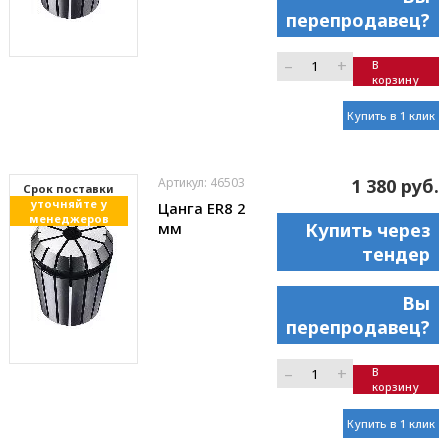
перепродавец?
–
+
В
корзину
Купить в 1 клик
Артикул: 46503
1 380 руб.
Cрок поставки
уточняйте у
Цанга ER8 2
менеджеров
мм
Купить через
тендер
Вы
перепродавец?
–
+
В
корзину
Купить в 1 клик