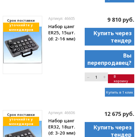
Артикул: 46605
9 810 руб.
Cрок поставки
уточняйте у
Набор цанг
менеджеров
ER25, 15шт.
Купить через
(d: 2-16 мм)
тендер
Вы
перепродавец?
–
+
В
корзину
Купить в 1 клик
Артикул: 46606
12 675 руб.
Cрок поставки
уточняйте у
Набор цанг
менеджеров
ER32, 18шт.
Купить через
(d: 3-20 мм)
тендер