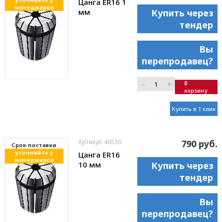
Цанга ER16 1
менеджеров
мм
Купить через
тендер
Вы
перепродавец?
–
+
В
корзину
Купить в 1 клик
Артикул: 46530
790 руб.
Cрок поставки
уточняйте у
Цанга ER16
менеджеров
10 мм
Купить через
тендер
Вы
перепродавец?