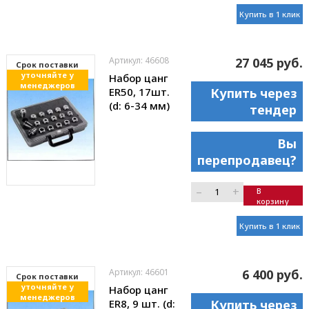
Купить в 1 клик
Артикул: 46608
27 045 руб.
Cрок поставки
уточняйте у
Набор цанг
менеджеров
ER50, 17шт.
Купить через
(d: 6-34 мм)
тендер
Вы
перепродавец?
–
+
В
корзину
Купить в 1 клик
Артикул: 46601
6 400 руб.
Cрок поставки
уточняйте у
Набор цанг
менеджеров
ER8, 9 шт. (d:
Купить через