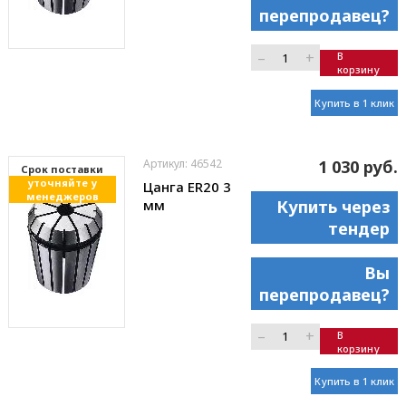
перепродавец?
–
+
В
корзину
Купить в 1 клик
Артикул: 46542
1 030 руб.
Cрок поставки
уточняйте у
Цанга ER20 3
менеджеров
мм
Купить через
тендер
Вы
перепродавец?
–
+
В
корзину
Купить в 1 клик