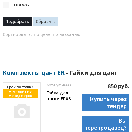
TIDEWAY
Сортировать:
по цене
по названию
Комплекты цанг ER
- Гайки для цанг
Артикул: 46666
850 руб.
Cрок поставки
уточняйте у
Гайка для
менеджеров
цанги ER08
Купить через
тендер
Вы
перепродавец?