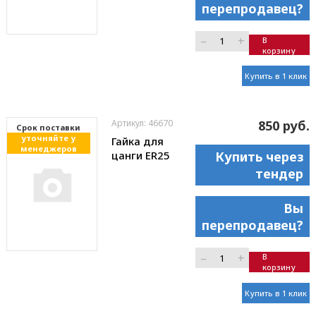
перепродавец?
–
+
В
корзину
Купить в 1 клик
Артикул: 46670
850 руб.
Cрок поставки
уточняйте у
Гайка для
менеджеров
цанги ER25
Купить через
тендер
Вы
перепродавец?
–
+
В
корзину
Купить в 1 клик