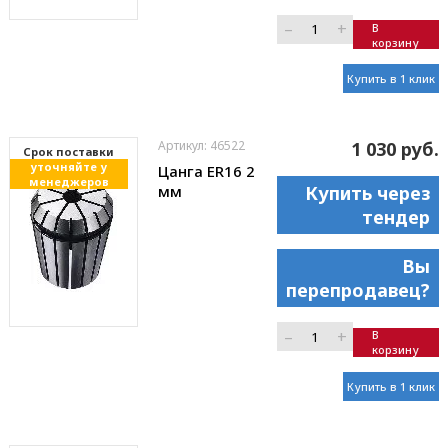
–
+
В
корзину
Купить в 1 клик
Артикул: 46522
1 030 руб.
Cрок поставки
уточняйте у
Цанга ER16 2
менеджеров
мм
Купить через
тендер
Вы
перепродавец?
–
+
В
корзину
Купить в 1 клик