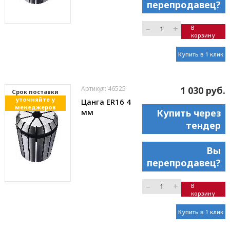
перепродавец?
–
+
В
корзину
Купить в 1 клик
Артикул: 46525
1 030 руб.
Cрок поставки
уточняйте у
Цанга ER16 4
менеджеров
мм
Купить через
тендер
Вы
перепродавец?
–
+
В
корзину
Купить в 1 клик