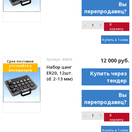
Вы
перепродавец?
–
+
В
корзину
Купить в 1 клик
Артикул: 46604
12 000 руб.
Cрок поставки
уточняйте у
Набор цанг
менеджеров
ER20, 12шт.
Купить через
(d: 2-13 мм)
тендер
Вы
перепродавец?
–
+
В
корзину
Купить в 1 клик