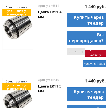
Артикул: 46514
1 440 руб.
Cрок поставки
уточняйте у
Цанга ER11 4
менеджеров
мм
Купить через
тендер
Вы
перепродавец?
–
+
В
корзину
Купить в 1 клик
Артикул: 46515
1 440 руб.
Cрок поставки
уточняйте у
Цанга ER11 5
менеджеров
мм
Купить через
тендер