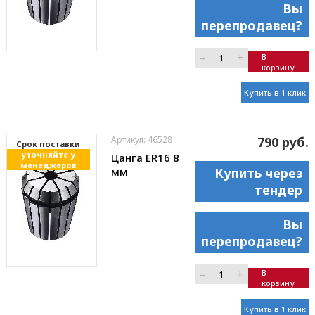
Вы
перепродавец?
–
+
В
корзину
Купить в 1 клик
Артикул: 46528
790 руб.
Cрок поставки
уточняйте у
Цанга ER16 8
менеджеров
мм
Купить через
тендер
Вы
перепродавец?
–
+
В
корзину
Купить в 1 клик