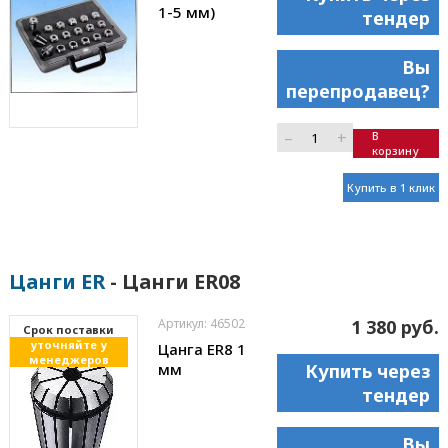
1-5 мм)
тендер
Вы
перепродавец?
–
+
В
корзину
Купить в 1 клик
Цанги ER
- Цанги ER08
Артикул: 46502
1 380 руб.
Cрок поставки
уточняйте у
Цанга ER8 1
менеджеров
мм
Купить через
тендер
Вы