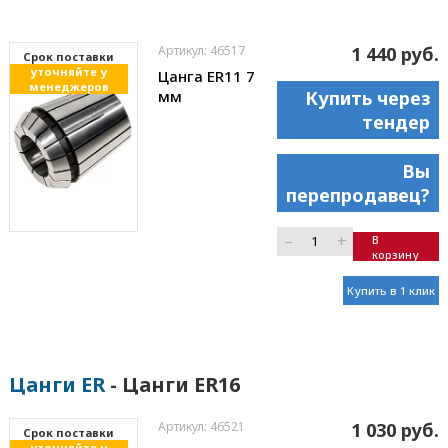
Артикул: 46517
1 440 руб.
Cрок поставки
уточняйте у
Цанга ER11 7
менеджеров
мм
Купить через
тендер
Вы
перепродавец?
–
+
В
корзину
Купить в 1 клик
Цанги ER
- Цанги ER16
Артикул: 46521
1 030 руб.
Cрок поставки
уточняйте у