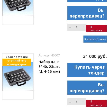
Вы
перепродавец?
–
+
В
корзину
Купить в 1 клик
Артикул: 46607
31 000 руб.
Cрок поставки
уточняйте у
Набор цанг
менеджеров
ER40, 23шт.
Купить через
(d: 4-26 мм)
тендер
Вы
перепродавец?
–
+
В
корзину