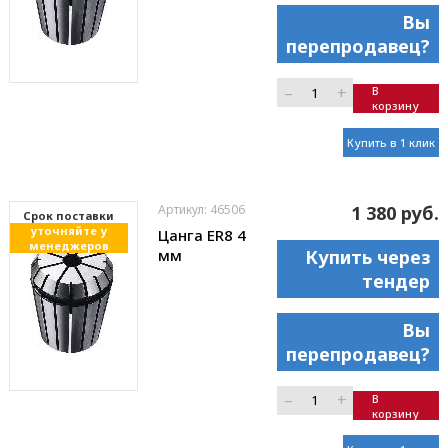
Вы
перепродавец?
–
+
В
корзину
Купить в 1 клик
Артикул: 46506
1 380 руб.
Cрок поставки
уточняйте у
Цанга ER8 4
менеджеров
мм
Купить через
тендер
Вы
перепродавец?
–
+
В
корзину