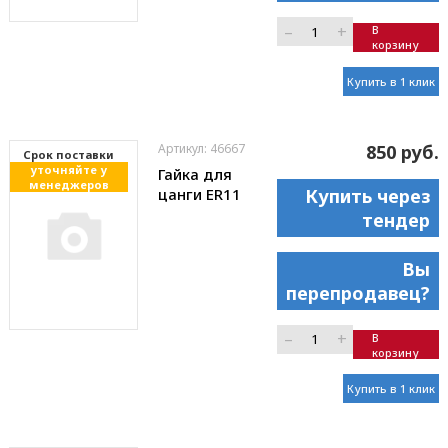
–
+
В
корзину
Купить в 1 клик
Артикул: 46667
850 руб.
Cрок поставки
уточняйте у
Гайка для
менеджеров
цанги ER11
Купить через
тендер
Вы
перепродавец?
–
+
В
корзину
Купить в 1 клик