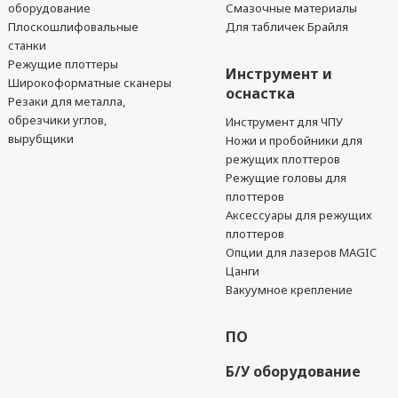
оборудование
Смазочные материалы
Плоскошлифовальные
Для табличек Брайля
станки
Режущие плоттеры
Инструмент и
Широкоформатные сканеры
оснастка
Резаки для металла,
обрезчики углов,
Инструмент для ЧПУ
вырубщики
Ножи и пробойники для
режущих плоттеров
Режущие головы для
плоттеров
Аксессуары для режущих
плоттеров
Опции для лазеров MAGIC
Цанги
Вакуумное крепление
ПО
Б/У оборудование