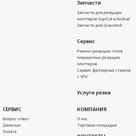
Запчасти
Запчасти для режущих
плоттеров SignCut и Redsail
Запчасти для Gravotech
Сервис
Ремонт режущих голов
планшетных режущих
плоттеров
Сервис фрезерных станков
с ЧПУ
Услуги резки
СЕРВИС
КОМПАНИЯ
Вопрос-ответ
О нас
Демозал
Торговые площадки
Оплата