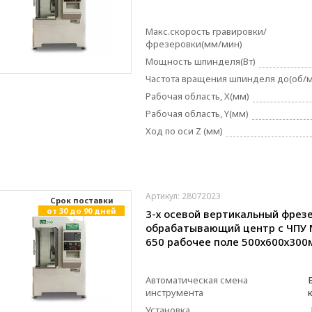
Макс.скорость гравировки/
фрезеровки(мм/мин)
Мощность шпинделя(Вт)
Частота вращения шпинделя до(об/
Рабочая область, X(мм)
Рабочая область, Y(мм)
Ход по оси Z (мм)
Артикул: 28072023
Cрок поставки
от 30 до 90 дней
3-х осевой вертикальный фрез
обрабатывающий центр с ЧПУ 
650 рабочее поле 500х600х30
Автоматическая смена
инструмента
Установка