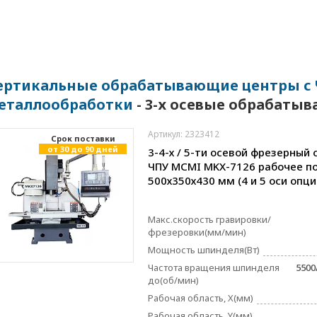
ертикальные обрабатывающие центры с Ч
еталлообработки
- 3-х осевые обрабаты
Артикул: 2323412
Cрок поставки
от 30 до 90 дней
3-4-х / 5-ти осевой фрезерный 
ЧПУ MCMI MKX-7126 рабочее п
500х350х430 мм (4 и 5 оси опц
Макс.скорость гравировки/
фрезеровки(мм/мин)
Мощность шпинделя(Вт)
Частота вращения шпинделя
5500
до(об/мин)
Рабочая область, X(мм)
Рабочая область, Y(мм)