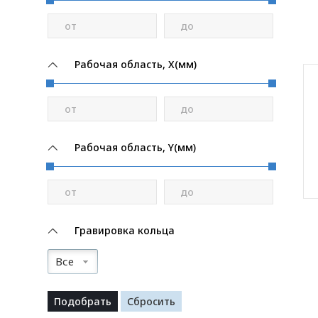
от
до
Рабочая область, X(мм)
от
до
Рабочая область, Y(мм)
от
до
Гравировка кольца
Все