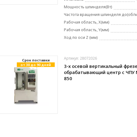
Мощность шпинделя(Вт)
Частота вращения шпинделя до(об/
Рабочая область, X(мм)
Рабочая область, Y(мм)
Ход по оси Z (мм)
Артикул: 28072026
Cрок поставки
от 30 до 90 дней
3-х осевой вертикальный фрез
обрабатывающий центр с ЧПУ 
850