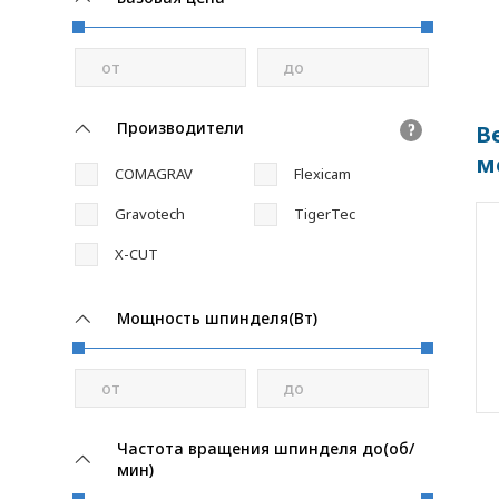
от
до
Производители
В
?
м
COMAGRAV
Flexicam
Gravotech
TigerTec
X-CUT
Мощность шпинделя(Вт)
от
до
Частота вращения шпинделя до(об/
мин)