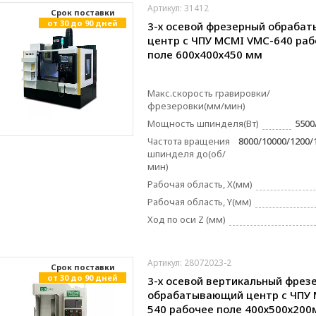
Артикул: 31412
Cрок поставки
от 30 до 90 дней
3-х осевой фрезерный обраба
центр с ЧПУ MCMI VMC-640 ра
поле 600х400х450 мм
Макс.скорость гравировки/
фрезеровки(мм/мин)
Мощность шпинделя(Вт)
5500
Частота вращения
8000/10000/1200/
шпинделя до(об/
мин)
Рабочая область, X(мм)
Рабочая область, Y(мм)
Ход по оси Z (мм)
Артикул: 28072023-2
Cрок поставки
от 30 до 90 дней
3-х осевой вертикальный фрез
обрабатывающий центр с ЧПУ 
540 рабочее поле 400х500х20