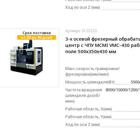
Ход по оси Z (мм)
Артикул: 3123223
Cрок поставки
от 30 до 90 дней
3-х осевой фрезерный обраба
центр с ЧПУ MCMI VMC-430 ра
поле 500х350х430 мм
Макс.скорость гравировки/
фрезеровки(мм/мин)
Мощность шпинделя(Вт)
5500
Частота вращения
8000/10000/1200/
шпинделя до(об/
мин)
Рабочая область, X(мм)
Рабочая область, Y(мм)
Ход по оси Z (мм)