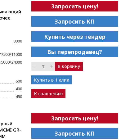
Запросить цену!
тывающий
бочее
Запросить КП
Купить через тендер
8000
Вы перепродавец?
/7500/11000
15000/24000
–
+
В корзину
Купить в 1 клик
600
400
К сравнению
450
Запросить цену!
ерный
MCMI GR-
Запросить КП
0мм