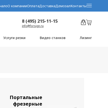
чало
О компании
Оплата
Доставка
Демозал
Контакты
8 (495) 215-11-15
info@forsign.ru
Услуги резки
Видео станков
Лизинг
Портальные
фрезерные