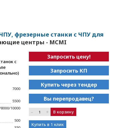
ПУ, фрезерные станки с ЧПУ для
вающие центры - MCMI
Запросить цену!
станок с
оле
Запросить КП
ионально)
Купить через тендер
7000
Вы перепродавец?
5500
/8000/10000
–
+
В корзину
500
Купить в 1 клик
350