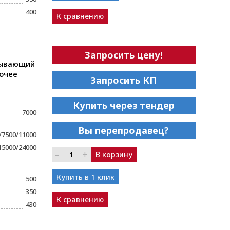
400
К сравнению
Запросить цену!
тывающий
бочее
Запросить КП
Купить через тендер
7000
Вы перепродавец?
/7500/11000
15000/24000
–
+
В корзину
Купить в 1 клик
500
350
К сравнению
430