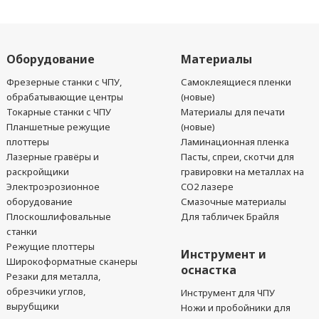
Оборудование
Материалы
Фрезерные станки с ЧПУ,
Самоклеящиеся пленки
обрабатывающие центры
(новые)
Токарные станки с ЧПУ
Материалы для печати
Планшетные режущие
(новые)
плоттеры
Ламинационная пленка
Лазерные гравёры и
Пасты, спреи, скотчи для
раскройщики
гравировки на металлах на
Электроэрозионное
CO2 лазере
оборудование
Смазочные материалы
Плоскошлифовальные
Для табличек Брайля
станки
Режущие плоттеры
Инструмент и
Широкоформатные сканеры
оснастка
Резаки для металла,
обрезчики углов,
Инструмент для ЧПУ
вырубщики
Ножи и пробойники для