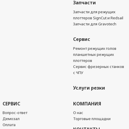
Запчасти
Запчасти для режущих
плоттеров SignCut и Redsail
Запчасти для Gravotech
Сервис
Ремонт режущих голов
планшетных режущих
плоттеров
Сервис фрезерных станков
с ЧПУ
Услуги резки
СЕРВИС
КОМПАНИЯ
Вопрос-ответ
О нас
Демозал
Торговые площадки
Оплата