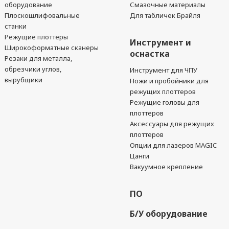
оборудование
Смазочные материалы
Плоскошлифовальные
Для табличек Брайля
станки
Режущие плоттеры
Инструмент и
Широкоформатные сканеры
оснастка
Резаки для металла,
обрезчики углов,
Инструмент для ЧПУ
вырубщики
Ножи и пробойники для
режущих плоттеров
Режущие головы для
плоттеров
Аксессуары для режущих
плоттеров
Опции для лазеров MAGIC
Цанги
Вакуумное крепление
ПО
Б/У оборудование