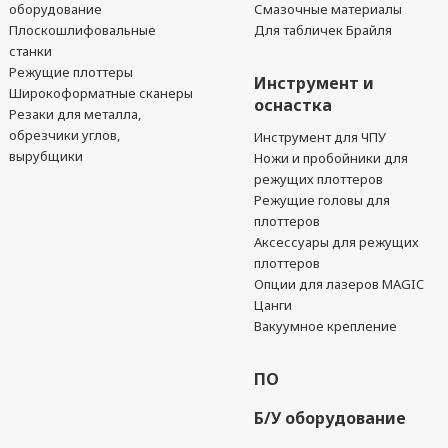
оборудование
Смазочные материалы
Плоскошлифовальные
Для табличек Брайля
станки
Режущие плоттеры
Инструмент и
Широкоформатные сканеры
оснастка
Резаки для металла,
обрезчики углов,
Инструмент для ЧПУ
вырубщики
Ножи и пробойники для
режущих плоттеров
Режущие головы для
плоттеров
Аксессуары для режущих
плоттеров
Опции для лазеров MAGIC
Цанги
Вакуумное крепление
ПО
Б/У оборудование