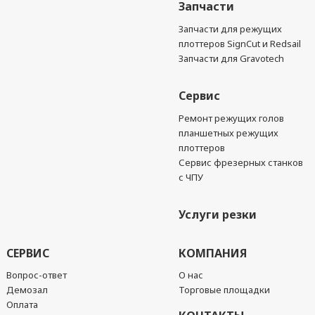
Запчасти
Запчасти для режущих
плоттеров SignCut и Redsail
Запчасти для Gravotech
Сервис
Ремонт режущих голов
планшетных режущих
плоттеров
Сервис фрезерных станков
с ЧПУ
Услуги резки
СЕРВИС
КОМПАНИЯ
Вопрос-ответ
О нас
Демозал
Торговые площадки
Оплата