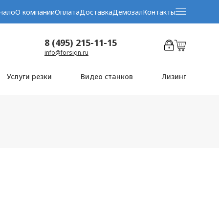
чало
О компании
Оплата
Доставка
Демозал
Контакты
8 (495) 215-11-15
info@forsign.ru
Услуги резки
Видео станков
Лизинг