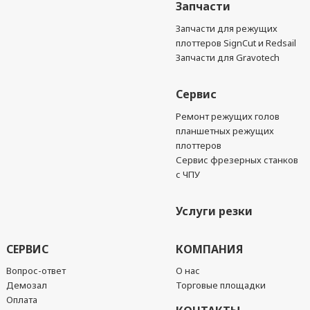
Запчасти
Запчасти для режущих
плоттеров SignCut и Redsail
Запчасти для Gravotech
Сервис
Ремонт режущих голов
планшетных режущих
плоттеров
Сервис фрезерных станков
с ЧПУ
Услуги резки
СЕРВИС
КОМПАНИЯ
Вопрос-ответ
О нас
Демозал
Торговые площадки
Оплата