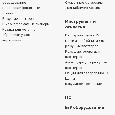
оборудование
Смазочные материалы
Плоскошлифовальные
Для табличек Брайля
станки
Режущие плоттеры
Инструмент и
Широкоформатные сканеры
оснастка
Резаки для металла,
обрезчики углов,
Инструмент для ЧПУ
вырубщики
Ножи и пробойники для
режущих плоттеров
Режущие головы для
плоттеров
Аксессуары для режущих
плоттеров
Опции для лазеров MAGIC
Цанги
Вакуумное крепление
ПО
Б/У оборудование