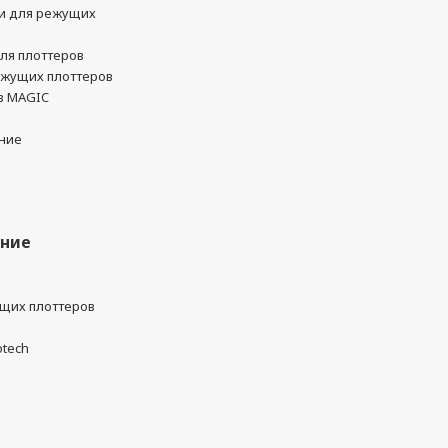
и для режущих
ля плоттеров
ежущих плоттеров
в MAGIC
ние
ание
ущих плоттеров
otech