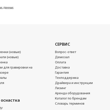
ых данных
СЕРВИС
енки (новые)
Вопрос-ответ
ати (новые)
Демозал
ленка
Оплата
чи для гравировки на
Доставка
азере
Гарантия
иалы
Техподдержка
йля
Драйвера и инструкции
Лизинг
Аренда оборудования
Каталог по брендам
 оснастка
Словарь терминов
ПУ