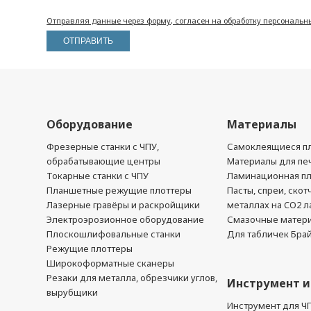
Отправляя данные через форму, согласен на обработку персональн
Оборудование
Материалы
Фрезерные станки с ЧПУ,
Самоклеящиеся пл
обрабатывающие центры
Материалы для печ
Токарные станки с ЧПУ
Ламинационная п
Планшетные режущие плоттеры
Пасты, спреи, скот
Лазерные гравёры и раскройщики
металлах на CO2 л
Электроэрозионное оборудование
Смазочные матер
Плоскошлифовальные станки
Для табличек Бра
Режущие плоттеры
Широкоформатные сканеры
Резаки для металла, обрезчики углов,
Инструмент и
вырубщики
Инструмент для Ч