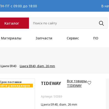
Н-ПТ с 09:00 до 18:00
В на
Каталог
Материалы
Запчасти
Сервис
ПО
Цанги ER40
Цанга ER40, diam. 26 mm
Все товары
Cрок поставки
TIDEWAY
TIDEWAY
яйте у менеджеров
Артикул: 50389
Цанга ER40, diam. 26 mm