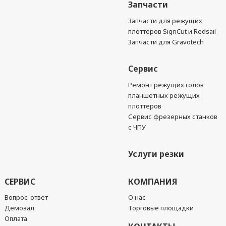
Запчасти
Запчасти для режущих
плоттеров SignCut и Redsail
Запчасти для Gravotech
Сервис
Ремонт режущих голов
планшетных режущих
плоттеров
Сервис фрезерных станков
с ЧПУ
Услуги резки
СЕРВИС
КОМПАНИЯ
Вопрос-ответ
О нас
Демозал
Торговые площадки
Оплата