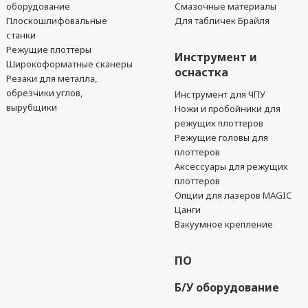
оборудование
Смазочные материалы
Плоскошлифовальные
Для табличек Брайля
станки
Режущие плоттеры
Инструмент и
Широкоформатные сканеры
оснастка
Резаки для металла,
обрезчики углов,
Инструмент для ЧПУ
вырубщики
Ножи и пробойники для
режущих плоттеров
Режущие головы для
плоттеров
Аксессуары для режущих
плоттеров
Опции для лазеров MAGIC
Цанги
Вакуумное крепление
ПО
Б/У оборудование