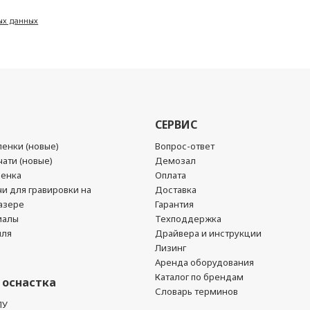
ых данных
СЕРВИС
енки (новые)
Вопрос-ответ
ати (новые)
Демозал
ленка
Оплата
чи для гравировки на
Доставка
азере
Гарантия
иалы
Техподдержка
йля
Драйвера и инструкции
Лизинг
Аренда оборудования
Каталог по брендам
 оснастка
Словарь терминов
ПУ