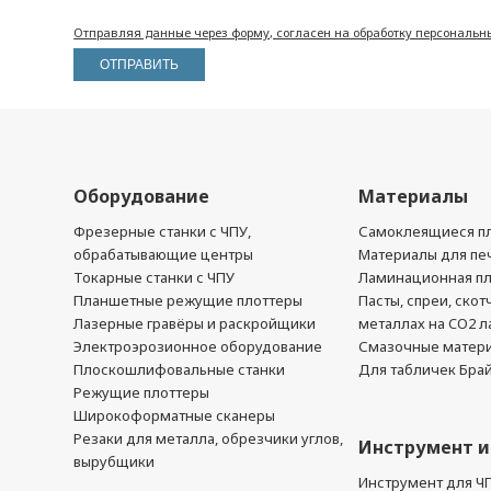
Отправляя данные через форму, согласен на обработку персональн
Оборудование
Материалы
Фрезерные станки с ЧПУ,
Самоклеящиеся пл
обрабатывающие центры
Материалы для печ
Токарные станки с ЧПУ
Ламинационная п
Планшетные режущие плоттеры
Пасты, спреи, скот
Лазерные гравёры и раскройщики
металлах на CO2 л
Электроэрозионное оборудование
Смазочные матер
Плоскошлифовальные станки
Для табличек Бра
Режущие плоттеры
Широкоформатные сканеры
Резаки для металла, обрезчики углов,
Инструмент и
вырубщики
Инструмент для Ч