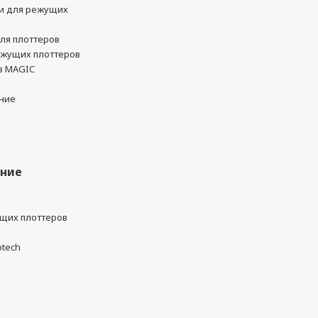
и для режущих
ля плоттеров
ежущих плоттеров
в MAGIC
ние
ание
ущих плоттеров
otech