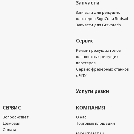
Запчасти
Запчасти для режущих
плоттеров SignCut и Redsail
Запчасти для Gravotech
Сервис
Ремонт режущих голов
планшетных режущих
плоттеров
Сервис фрезерных станков
с ЧПУ
Услуги резки
СЕРВИС
КОМПАНИЯ
Вопрос-ответ
О нас
Демозал
Торговые площадки
Оплата