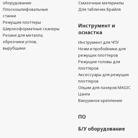
оборудование
Смазочные материалы
Плоскошлифовальные
Для табличек Брайля
станки
Режущие плоттеры
Инструмент и
Широкоформатные сканеры
оснастка
Резаки для металла,
обрезчики углов,
Инструмент для ЧПУ
вырубщики
Ножи и пробойники для
режущих плоттеров
Режущие головы для
плоттеров
Аксессуары для режущих
плоттеров
Опции для лазеров MAGIC
Цанги
Вакуумное крепление
ПО
Б/У оборудование