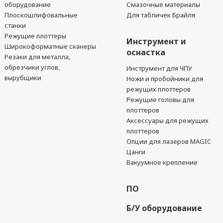
оборудование
Смазочные материалы
Плоскошлифовальные
Для табличек Брайля
станки
Режущие плоттеры
Инструмент и
Широкоформатные сканеры
оснастка
Резаки для металла,
обрезчики углов,
Инструмент для ЧПУ
вырубщики
Ножи и пробойники для
режущих плоттеров
Режущие головы для
плоттеров
Аксессуары для режущих
плоттеров
Опции для лазеров MAGIC
Цанги
Вакуумное крепление
ПО
Б/У оборудование