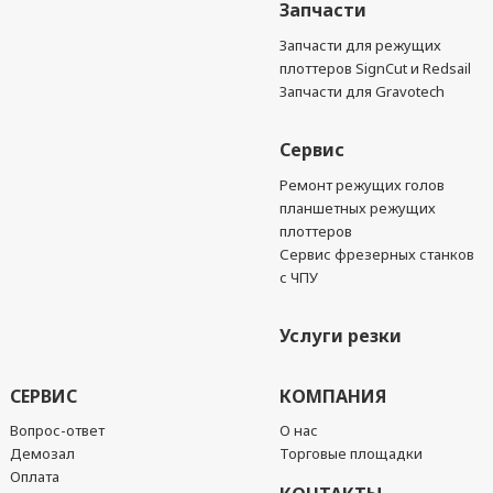
Запчасти
Запчасти для режущих
плоттеров SignCut и Redsail
Запчасти для Gravotech
Сервис
Ремонт режущих голов
планшетных режущих
плоттеров
Сервис фрезерных станков
с ЧПУ
Услуги резки
СЕРВИС
КОМПАНИЯ
Вопрос-ответ
О нас
Демозал
Торговые площадки
Оплата