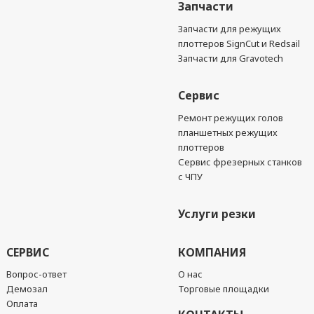
Запчасти
Запчасти для режущих
плоттеров SignCut и Redsail
Запчасти для Gravotech
Сервис
Ремонт режущих голов
планшетных режущих
плоттеров
Сервис фрезерных станков
с ЧПУ
Услуги резки
СЕРВИС
КОМПАНИЯ
Вопрос-ответ
О нас
Демозал
Торговые площадки
Оплата