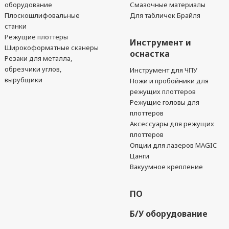
оборудование
Смазочные материалы
Плоскошлифовальные
Для табличек Брайля
станки
Режущие плоттеры
Инструмент и
Широкоформатные сканеры
оснастка
Резаки для металла,
обрезчики углов,
Инструмент для ЧПУ
вырубщики
Ножи и пробойники для
режущих плоттеров
Режущие головы для
плоттеров
Аксессуары для режущих
плоттеров
Опции для лазеров MAGIC
Цанги
Вакуумное крепление
ПО
Б/У оборудование