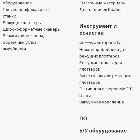
оборудование
Смазочные материалы
Плоскошлифовальные
Для табличек Брайля
станки
Режущие плоттеры
Инструмент и
Широкоформатные сканеры
оснастка
Резаки для металла,
обрезчики углов,
Инструмент для ЧПУ
вырубщики
Ножи и пробойники для
режущих плоттеров
Режущие головы для
плоттеров
Аксессуары для режущих
плоттеров
Опции для лазеров MAGIC
Цанги
Вакуумное крепление
ПО
Б/У оборудование