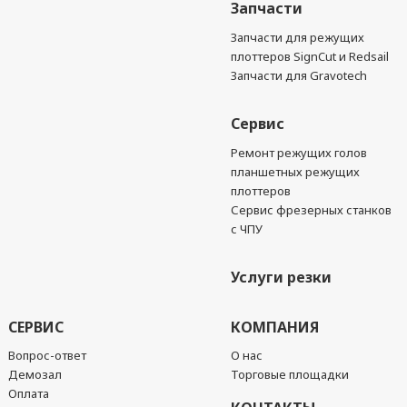
Запчасти
Запчасти для режущих
плоттеров SignCut и Redsail
Запчасти для Gravotech
Сервис
Ремонт режущих голов
планшетных режущих
плоттеров
Сервис фрезерных станков
с ЧПУ
Услуги резки
СЕРВИС
КОМПАНИЯ
Вопрос-ответ
О нас
Демозал
Торговые площадки
Оплата