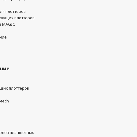
ля плоттеров
ежущих плоттеров
в MAGIC
ние
ание
ущих плоттеров
otech
олов планшетных