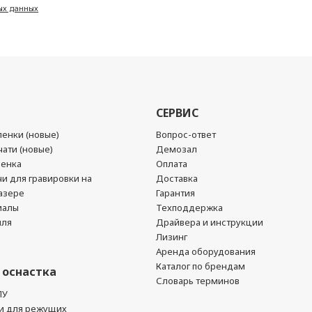
ых данных
СЕРВИС
енки (новые)
Вопрос-ответ
ати (новые)
Демозал
ленка
Оплата
чи для гравировки на
Доставка
азере
Гарантия
иалы
Техподдержка
йля
Драйвера и инструкции
Лизинг
Аренда оборудования
Каталог по брендам
 оснастка
Словарь терминов
ПУ
и для режущих