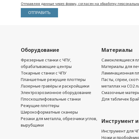
Отправляя данные через форму, согласен на обработку персональн
Оборудование
Материалы
Фрезерные станки с ЧПУ,
Самоклеящиеся пл
обрабатывающие центры
Материалы для печ
Токарные станки с ЧПУ
Ламинационная п
Планшетные режущие плоттеры
Пасты, спреи, скот
Лазерные гравёры и раскройщики
металлах на CO2 л
Электроэрозионное оборудование
Смазочные матер
Плоскошлифовальные станки
Для табличек Бра
Режущие плоттеры
Широкоформатные сканеры
Резаки для металла, обрезчики углов,
Инструмент и
вырубщики
Инструмент для Ч
Ножи и пробойник