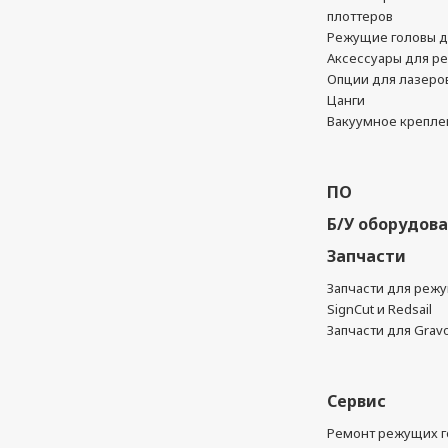
плоттеров
Режущие головы д
Аксессуары для р
Опции для лазеро
Цанги
Вакуумное крепле
ПО
Б/У оборудов
Запчасти
Запчасти для реж
SignCut и Redsail
Запчасти для Grav
Сервис
Ремонт режущих г