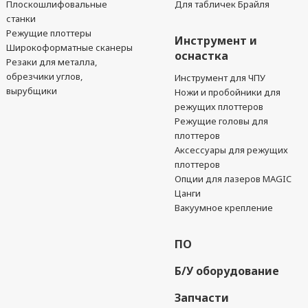
Плоскошлифовальные
Для табличек Брайля
станки
Режущие плоттеры
Инструмент и
Широкоформатные сканеры
оснастка
Резаки для металла,
обрезчики углов,
Инструмент для ЧПУ
вырубщики
Ножи и пробойники для
режущих плоттеров
Режущие головы для
плоттеров
Аксессуары для режущих
плоттеров
Опции для лазеров MAGIC
Цанги
Вакуумное крепление
ПО
Б/У оборудование
Запчасти