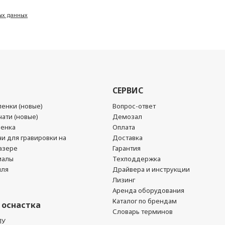
ых данных
СЕРВИС
енки (новые)
Вопрос-ответ
ати (новые)
Демозал
ленка
Оплата
чи для гравировки на
Доставка
азере
Гарантия
иалы
Техподдержка
йля
Драйвера и инструкции
Лизинг
Аренда оборудования
Каталог по брендам
 оснастка
Словарь терминов
ПУ