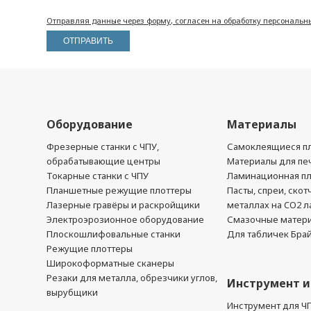
Отправляя данные через форму, согласен на обработку персональн
Оборудование
Материалы
Фрезерные станки с ЧПУ,
Самоклеящиеся пл
обрабатывающие центры
Материалы для печ
Токарные станки с ЧПУ
Ламинационная п
Планшетные режущие плоттеры
Пасты, спреи, скот
Лазерные гравёры и раскройщики
металлах на CO2 л
Электроэрозионное оборудование
Смазочные матер
Плоскошлифовальные станки
Для табличек Бра
Режущие плоттеры
Широкоформатные сканеры
Резаки для металла, обрезчики углов,
Инструмент и
вырубщики
Инструмент для Ч