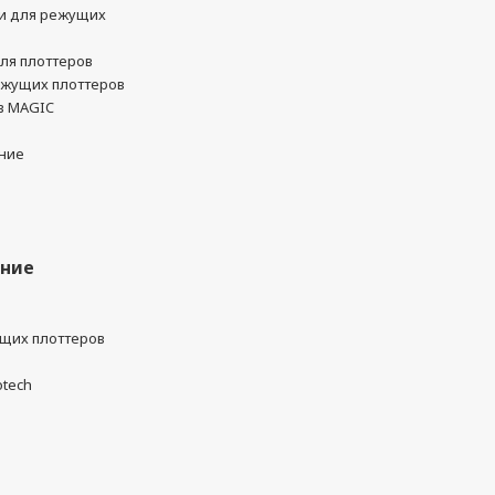
и для режущих
ля плоттеров
ежущих плоттеров
в MAGIC
ние
ание
ущих плоттеров
otech