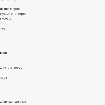
ля плоттеров
ежущих плоттеров
в MAGIC
ние
ание
ущих плоттеров
otech
олов планшетных