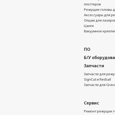
плоттеров
Режущие головы д
Аксессуары для р
Опции для лазеро
Цанги
Вакуумное крепле
ПО
Б/У оборудов
Запчасти
Запчасти для реж
SignCut и Redsail
Запчасти для Grav
Сервис
Ремонт режущих г