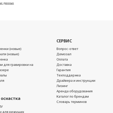
ых данных
СЕРВИС
енки (новые)
Вопрос-ответ
ати (новые)
Демозал
ленка
Оплата
чи для гравировки на
Доставка
азере
Гарантия
иалы
Техподдержка
йля
Драйвера и инструкции
Лизинг
Аренда оборудования
Каталог по брендам
 оснастка
Словарь терминов
ПУ
и для режущих