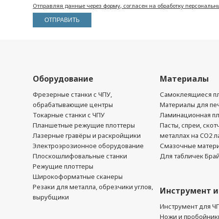
Отправляя данные через форму, согласен на обработку персональн
Оборудование
Материалы
Фрезерные станки с ЧПУ,
Самоклеящиеся пл
обрабатывающие центры
Материалы для печ
Токарные станки с ЧПУ
Ламинационная п
Планшетные режущие плоттеры
Пасты, спреи, скот
Лазерные гравёры и раскройщики
металлах на CO2 л
Электроэрозионное оборудование
Смазочные матер
Плоскошлифовальные станки
Для табличек Бра
Режущие плоттеры
Широкоформатные сканеры
Резаки для металла, обрезчики углов,
Инструмент и
вырубщики
Инструмент для Ч
Ножи и пробойник