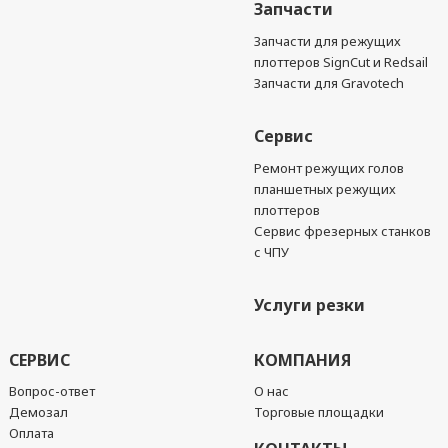
Запчасти
Запчасти для режущих
плоттеров SignCut и Redsail
Запчасти для Gravotech
Сервис
Ремонт режущих голов
планшетных режущих
плоттеров
Сервис фрезерных станков
с ЧПУ
Услуги резки
СЕРВИС
КОМПАНИЯ
Вопрос-ответ
О нас
Демозал
Торговые площадки
Оплата