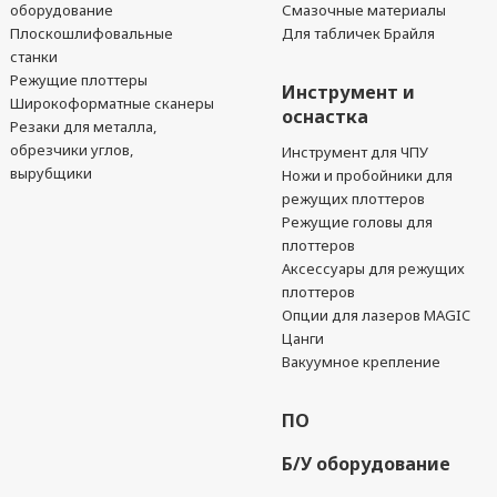
оборудование
Смазочные материалы
Плоскошлифовальные
Для табличек Брайля
станки
Режущие плоттеры
Инструмент и
Широкоформатные сканеры
оснастка
Резаки для металла,
обрезчики углов,
Инструмент для ЧПУ
вырубщики
Ножи и пробойники для
режущих плоттеров
Режущие головы для
плоттеров
Аксессуары для режущих
плоттеров
Опции для лазеров MAGIC
Цанги
Вакуумное крепление
ПО
Б/У оборудование