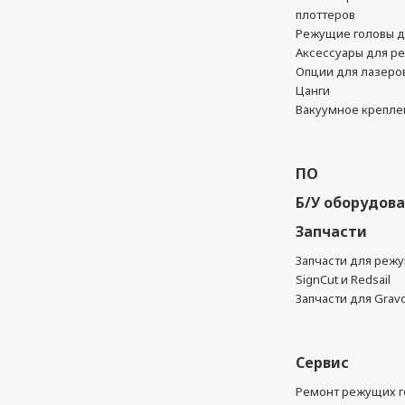
плоттеров
Режущие головы д
Аксессуары для р
Опции для лазеро
Цанги
Вакуумное крепле
ПО
Б/У оборудов
Запчасти
Запчасти для реж
SignCut и Redsail
Запчасти для Grav
Сервис
Ремонт режущих г