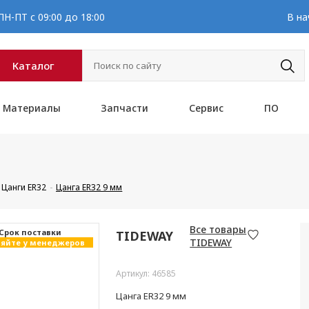
Н-ПТ с 09:00 до 18:00
В на
Каталог
Материалы
Запчасти
Сервис
ПО
Цанги ER32
Цанга ER32 9 мм
Все товары
Cрок поставки
TIDEWAY
TIDEWAY
яйте у менеджеров
Артикул: 46585
Цанга ER32 9 мм