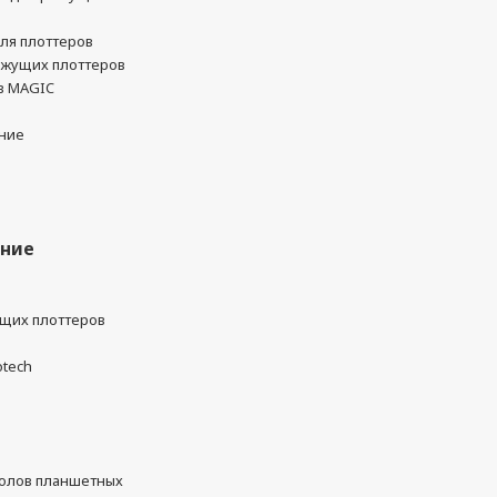
ля плоттеров
ежущих плоттеров
в MAGIC
ние
ание
ущих плоттеров
otech
олов планшетных