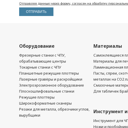
Отправляя данные через форму, согласен на обработку персональн
Оборудование
Материалы
Фрезерные станки с ЧПУ,
Самоклеящиеся пл
обрабатывающие центры
Материалы для печ
Токарные станки с ЧПУ
Ламинационная п
Планшетные режущие плоттеры
Пасты, спреи, скот
Лазерные гравёры и раскройщики
металлах на CO2 л
Электроэрозионное оборудование
Смазочные матер
Плоскошлифовальные станки
Для табличек Бра
Режущие плоттеры
Широкоформатные сканеры
Резаки для металла, обрезчики углов,
Инструмент и
вырубщики
Инструмент для Ч
Ножи и пробойник