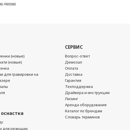
ых данных
СЕРВИС
енки (новые)
Вопрос-ответ
ати (новые)
Демозал
ленка
Оплата
чи для гравировки на
Доставка
азере
Гарантия
иалы
Техподдержка
йля
Драйвера и инструкции
Лизинг
Аренда оборудования
Каталог по брендам
 оснастка
Словарь терминов
ПУ
и для режущих