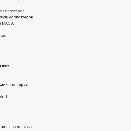
ля плоттеров
ежущих плоттеров
в MAGIC
ние
ание
ущих плоттеров
otech
олов планшетных