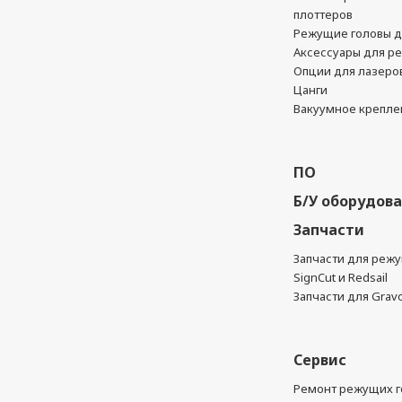
плоттеров
Режущие головы д
Аксессуары для р
Опции для лазеро
Цанги
Вакуумное крепле
ПО
Б/У оборудов
Запчасти
Запчасти для реж
SignCut и Redsail
Запчасти для Grav
Сервис
Ремонт режущих г