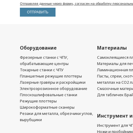
Отправляя данные через форму, согласен на обработку персональн
Оборудование
Материалы
Фрезерные станки с ЧПУ,
Самоклеящиеся пл
обрабатывающие центры
Материалы для печ
Токарные станки с ЧПУ
Ламинационная п
Планшетные режущие плоттеры
Пасты, спреи, скот
Лазерные гравёры и раскройщики
металлах на CO2 л
Электроэрозионное оборудование
Смазочные матер
Плоскошлифовальные станки
Для табличек Бра
Режущие плоттеры
Широкоформатные сканеры
Резаки для металла, обрезчики углов,
Инструмент и
вырубщики
Инструмент для Ч
Ножи и пробойник