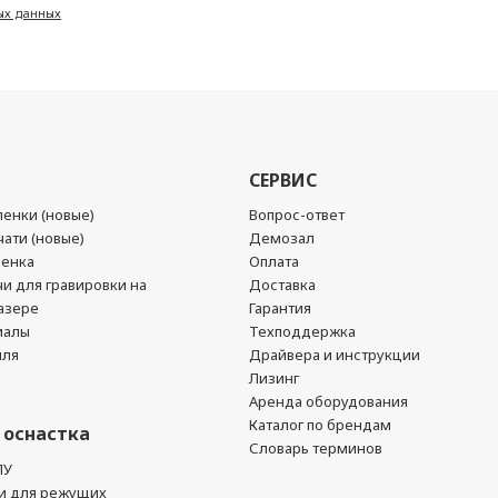
ых данных
СЕРВИС
енки (новые)
Вопрос-ответ
ати (новые)
Демозал
ленка
Оплата
чи для гравировки на
Доставка
азере
Гарантия
иалы
Техподдержка
йля
Драйвера и инструкции
Лизинг
Аренда оборудования
Каталог по брендам
 оснастка
Словарь терминов
ПУ
и для режущих