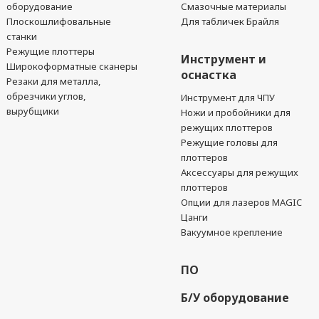
оборудование
Смазочные материалы
Плоскошлифовальные
Для табличек Брайля
станки
Режущие плоттеры
Инструмент и
Широкоформатные сканеры
оснастка
Резаки для металла,
обрезчики углов,
Инструмент для ЧПУ
вырубщики
Ножи и пробойники для
режущих плоттеров
Режущие головы для
плоттеров
Аксессуары для режущих
плоттеров
Опции для лазеров MAGIC
Цанги
Вакуумное крепление
ПО
Б/У оборудование