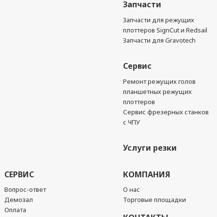
Запчасти
Запчасти для режущих
плоттеров SignCut и Redsail
Запчасти для Gravotech
Сервис
Ремонт режущих голов
планшетных режущих
плоттеров
Сервис фрезерных станков
с ЧПУ
Услуги резки
СЕРВИС
КОМПАНИЯ
Вопрос-ответ
О нас
Демозал
Торговые площадки
Оплата