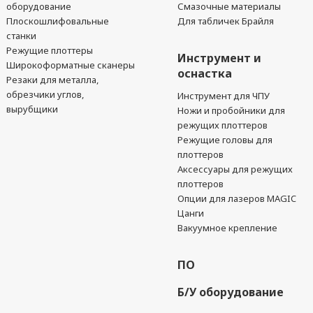
оборудование
Смазочные материалы
Плоскошлифовальные
Для табличек Брайля
станки
Режущие плоттеры
Инструмент и
Широкоформатные сканеры
оснастка
Резаки для металла,
обрезчики углов,
Инструмент для ЧПУ
вырубщики
Ножи и пробойники для
режущих плоттеров
Режущие головы для
плоттеров
Аксессуары для режущих
плоттеров
Опции для лазеров MAGIC
Цанги
Вакуумное крепление
ПО
Б/У оборудование