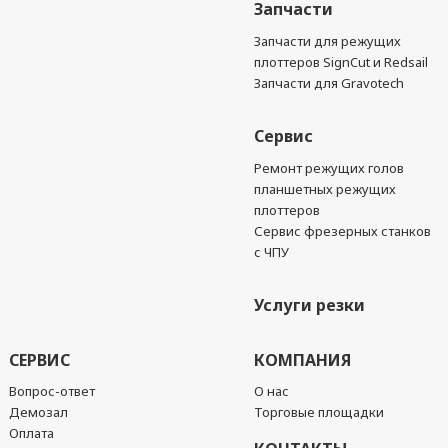
Запчасти
Запчасти для режущих
плоттеров SignCut и Redsail
Запчасти для Gravotech
Сервис
Ремонт режущих голов
планшетных режущих
плоттеров
Сервис фрезерных станков
с ЧПУ
Услуги резки
СЕРВИС
КОМПАНИЯ
Вопрос-ответ
О нас
Демозал
Торговые площадки
Оплата