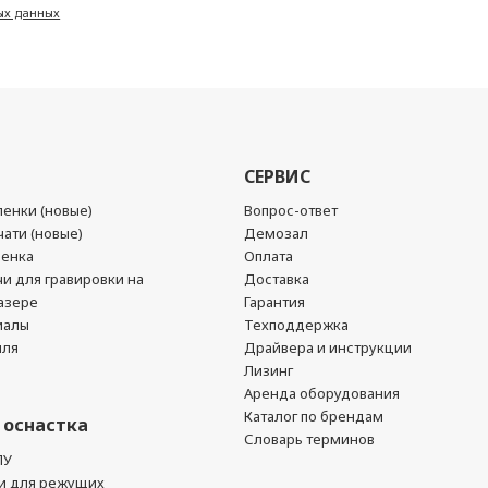
ых данных
СЕРВИС
енки (новые)
Вопрос-ответ
ати (новые)
Демозал
ленка
Оплата
чи для гравировки на
Доставка
азере
Гарантия
иалы
Техподдержка
йля
Драйвера и инструкции
Лизинг
Аренда оборудования
Каталог по брендам
 оснастка
Словарь терминов
ПУ
и для режущих