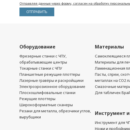
Отправляя данные через форму, согласен на обработку персональн
Оборудование
Материалы
Фрезерные станки с ЧПУ,
Самоклеящиеся пл
обрабатывающие центры
Материалы для печ
Токарные станки с ЧПУ
Ламинационная п
Планшетные режущие плоттеры
Пасты, спреи, скот
Лазерные гравёры и раскройщики
металлах на CO2 л
Электроэрозионное оборудование
Смазочные матер
Плоскошлифовальные станки
Для табличек Бра
Режущие плоттеры
Широкоформатные сканеры
Резаки для металла, обрезчики углов,
Инструмент и
вырубщики
Инструмент для Ч
Ножи и пробойник