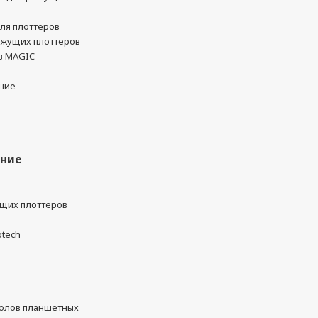
ля плоттеров
ежущих плоттеров
в MAGIC
ние
ание
ущих плоттеров
otech
олов планшетных