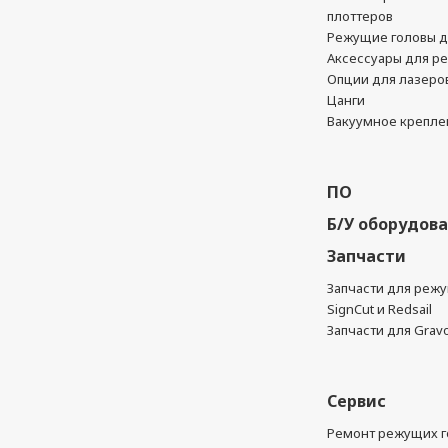
плоттеров
Режущие головы д
Аксессуары для р
Опции для лазеро
Цанги
Вакуумное крепле
ПО
Б/У оборудов
Запчасти
Запчасти для реж
SignCut и Redsail
Запчасти для Grav
Сервис
Ремонт режущих г