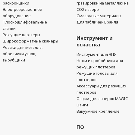
раскройщики
гравировки на металлах на
Электроэрозионное
CO2 лазере
оборудование
Смазочные материалы
Плоскошлифовальные
Для табличек Брайля
станки
Режущие плоттеры
Инструмент и
Широкоформатные сканеры
оснастка
Резаки для металла,
обрезчики углов,
Инструмент для ЧПУ
вырубщики
Ножи и пробойники для
режущих плоттеров
Режущие головы для
плоттеров
Аксессуары для режущих
плоттеров
Опции для лазеров MAGIC
Цанги
Вакуумное крепление
ПО