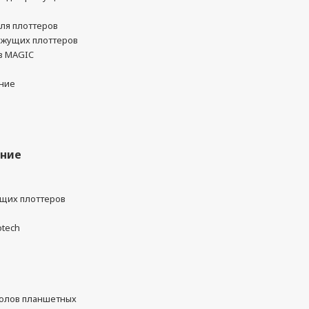
ля плоттеров
ежущих плоттеров
в MAGIC
ние
ание
ущих плоттеров
otech
олов планшетных