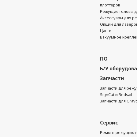
плоттеров
Режущие головы д
Аксессуары для р
Опции для лазеро
Цанги
Вакуумное крепле
ПО
Б/У оборудов
Запчасти
Запчасти для реж
SignCut и Redsail
Запчасти для Grav
Сервис
Ремонт режущих г