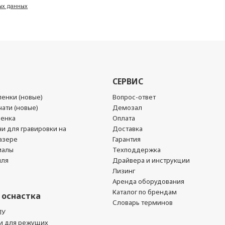
ых данных
СЕРВИС
енки (новые)
Вопрос-ответ
ати (новые)
Демозал
ленка
Оплата
чи для гравировки на
Доставка
азере
Гарантия
иалы
Техподдержка
йля
Драйвера и инструкции
Лизинг
Аренда оборудования
Каталог по брендам
 оснастка
Словарь терминов
ПУ
и для режущих