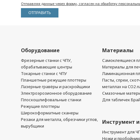
Отправляя данные через форму, согласен на обработку персональн
Оборудование
Материалы
Фрезерные станки с ЧПУ,
Самоклеящиеся пл
обрабатывающие центры
Материалы для печ
Токарные станки с ЧПУ
Ламинационная п
Планшетные режущие плоттеры
Пасты, спреи, скот
Лазерные гравёры и раскройщики
металлах на CO2 л
Электроэрозионное оборудование
Смазочные матер
Плоскошлифовальные станки
Для табличек Бра
Режущие плоттеры
Широкоформатные сканеры
Резаки для металла, обрезчики углов,
Инструмент и
вырубщики
Инструмент для Ч
Ножи и пробойник