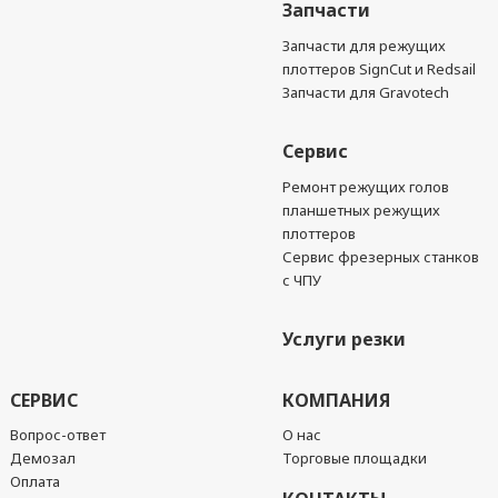
Запчасти
Запчасти для режущих
плоттеров SignCut и Redsail
Запчасти для Gravotech
Сервис
Ремонт режущих голов
планшетных режущих
плоттеров
Сервис фрезерных станков
с ЧПУ
Услуги резки
СЕРВИС
КОМПАНИЯ
Вопрос-ответ
О нас
Демозал
Торговые площадки
Оплата