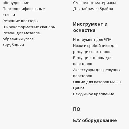
оборудование
Смазочные материалы
Плоскошлифовальные
Для табличек Брайля
станки
Режущие плоттеры
Инструмент и
Широкоформатные сканеры
оснастка
Резаки для металла,
обрезчики углов,
Инструмент для ЧПУ
вырубщики
Ножи и пробойники для
режущих плоттеров
Режущие головы для
плоттеров
Аксессуары для режущих
плоттеров
Опции для лазеров MAGIC
Цанги
Вакуумное крепление
ПО
Б/У оборудование