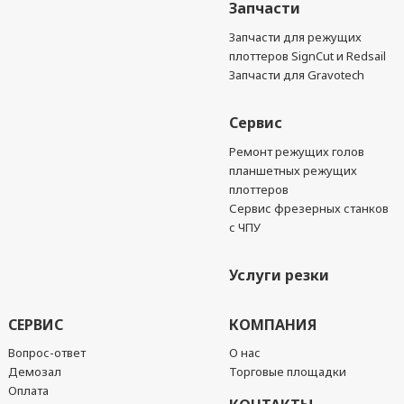
Запчасти
Запчасти для режущих
плоттеров SignCut и Redsail
Запчасти для Gravotech
Сервис
Ремонт режущих голов
планшетных режущих
плоттеров
Сервис фрезерных станков
с ЧПУ
Услуги резки
СЕРВИС
КОМПАНИЯ
Вопрос-ответ
О нас
Демозал
Торговые площадки
Оплата