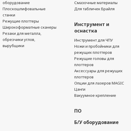
оборудование
Смазочные материалы
Плоскошлифовальные
Для табличек Брайля
станки
Режущие плоттеры
Инструмент и
Широкоформатные сканеры
оснастка
Резаки для металла,
обрезчики углов,
Инструмент для ЧПУ
вырубщики
Ножи и пробойники для
режущих плоттеров
Режущие головы для
плоттеров
Аксессуары для режущих
плоттеров
Опции для лазеров MAGIC
Цанги
Вакуумное крепление
ПО
Б/У оборудование