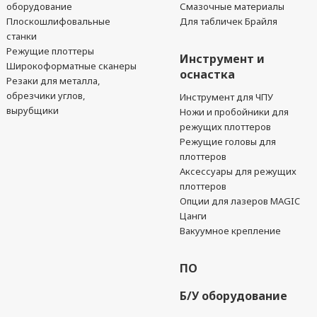
оборудование
Смазочные материалы
Плоскошлифовальные
Для табличек Брайля
станки
Режущие плоттеры
Инструмент и
Широкоформатные сканеры
оснастка
Резаки для металла,
обрезчики углов,
Инструмент для ЧПУ
вырубщики
Ножи и пробойники для
режущих плоттеров
Режущие головы для
плоттеров
Аксессуары для режущих
плоттеров
Опции для лазеров MAGIC
Цанги
Вакуумное крепление
ПО
Б/У оборудование