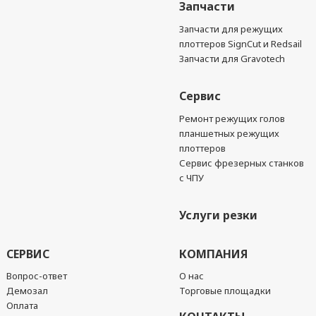
Запчасти
Запчасти для режущих
плоттеров SignCut и Redsail
Запчасти для Gravotech
Сервис
Ремонт режущих голов
планшетных режущих
плоттеров
Сервис фрезерных станков
с ЧПУ
Услуги резки
СЕРВИС
КОМПАНИЯ
Вопрос-ответ
О нас
Демозал
Торговые площадки
Оплата