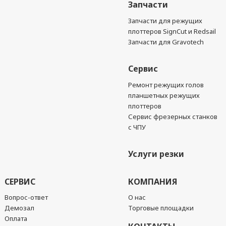
Запчасти
Запчасти для режущих
плоттеров SignCut и Redsail
Запчасти для Gravotech
Сервис
Ремонт режущих голов
планшетных режущих
плоттеров
Сервис фрезерных станков
с ЧПУ
Услуги резки
СЕРВИС
КОМПАНИЯ
Вопрос-ответ
О нас
Демозал
Торговые площадки
Оплата