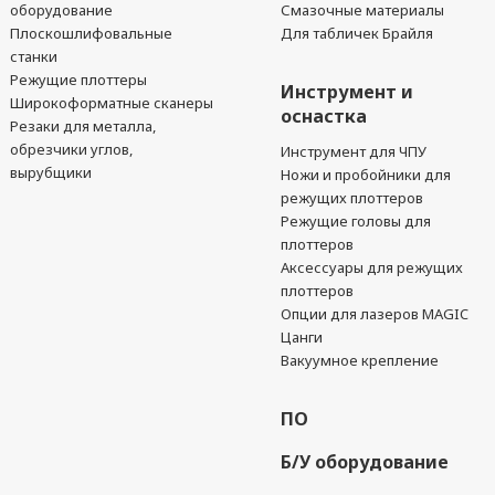
оборудование
Смазочные материалы
Плоскошлифовальные
Для табличек Брайля
станки
Режущие плоттеры
Инструмент и
Широкоформатные сканеры
оснастка
Резаки для металла,
обрезчики углов,
Инструмент для ЧПУ
вырубщики
Ножи и пробойники для
режущих плоттеров
Режущие головы для
плоттеров
Аксессуары для режущих
плоттеров
Опции для лазеров MAGIC
Цанги
Вакуумное крепление
ПО
Б/У оборудование