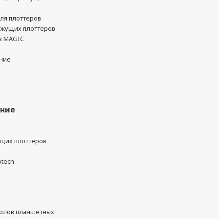
ля плоттеров
ежущих плоттеров
в MAGIC
ние
ание
ущих плоттеров
otech
олов планшетных