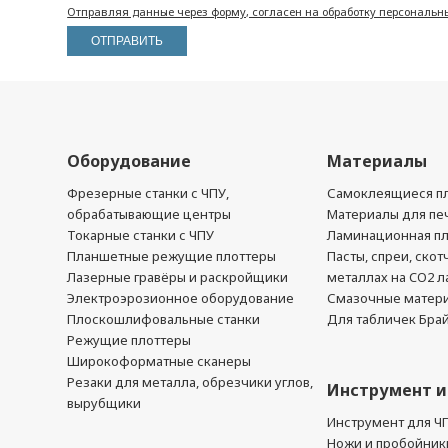
Отправляя данные через форму, согласен на обработку персональн
Оборудование
Материалы
Фрезерные станки с ЧПУ,
Самоклеящиеся пл
обрабатывающие центры
Материалы для печ
Токарные станки с ЧПУ
Ламинационная п
Планшетные режущие плоттеры
Пасты, спреи, скот
Лазерные гравёры и раскройщики
металлах на CO2 л
Электроэрозионное оборудование
Смазочные матер
Плоскошлифовальные станки
Для табличек Бра
Режущие плоттеры
Широкоформатные сканеры
Резаки для металла, обрезчики углов,
Инструмент и
вырубщики
Инструмент для Ч
Ножи и пробойник