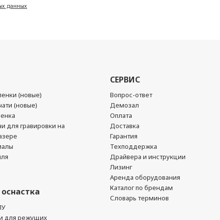
ых данных
СЕРВИС
енки (новые)
Вопрос-ответ
ати (новые)
Демозал
ленка
Оплата
чи для гравировки на
Доставка
азере
Гарантия
иалы
Техподдержка
йля
Драйвера и инструкции
Лизинг
Аренда оборудования
Каталог по брендам
 оснастка
Словарь терминов
ПУ
и для режущих