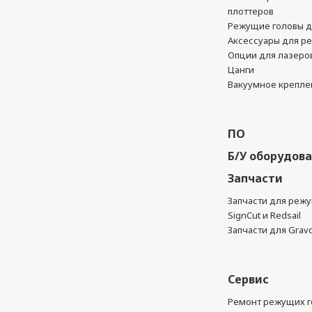
плоттеров
Режущие головы д
Аксессуары для р
Опции для лазеро
Цанги
Вакуумное крепле
ПО
Б/У оборудов
Запчасти
Запчасти для реж
SignCut и Redsail
Запчасти для Grav
Сервис
Ремонт режущих г