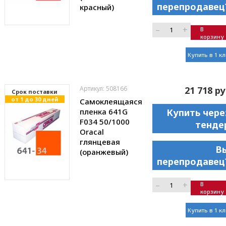
перепродавец
красный)
–
+
В
корзину
Купить в 1 к
Артикул: 508166
21 718 ру
Cрок поставки
от 1 до 30 дней
Самоклеящаяся
пленка 641G
Купить чере
F034 50/1000
тенде
Oracal
глянцевая
В
(оранжевый)
перепродавец
–
+
В
корзину
Купить в 1 к