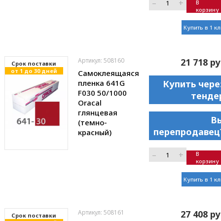
–
+
В
корзину
Купить в 1 к
Артикул: 508160
21 718 ру
Cрок поставки
от 1 до 30 дней
Самоклеящаяся
пленка 641G
Купить чере
F030 50/1000
тенде
Oracal
глянцевая
В
(темно-
перепродавец
красный)
–
+
В
корзину
Купить в 1 к
Артикул: 508161
27 408 ру
Cрок поставки