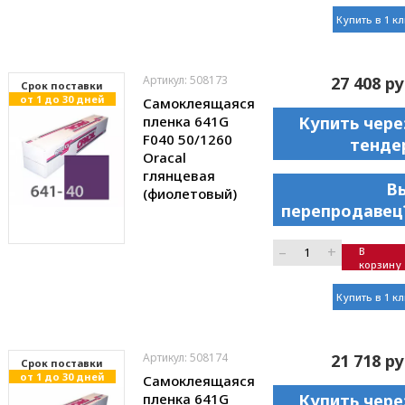
Купить в 1 к
Артикул: 508173
27 408 ру
Cрок поставки
от 1 до 30 дней
Самоклеящаяся
пленка 641G
Купить чере
F040 50/1260
тенде
Oracal
глянцевая
В
(фиолетовый)
перепродавец
–
+
В
корзину
Купить в 1 к
Артикул: 508174
21 718 ру
Cрок поставки
от 1 до 30 дней
Самоклеящаяся
пленка 641G
Купить чере