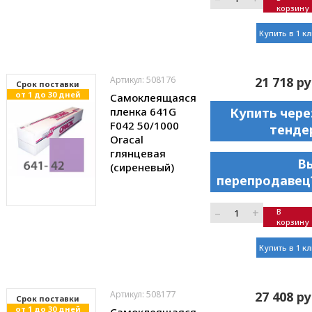
корзину
Купить в 1 к
Артикул: 508176
21 718 ру
Cрок поставки
от 1 до 30 дней
Самоклеящаяся
пленка 641G
Купить чере
F042 50/1000
тенде
Oracal
глянцевая
В
(сиреневый)
перепродавец
–
+
В
корзину
Купить в 1 к
Артикул: 508177
27 408 ру
Cрок поставки
от 1 до 30 дней
Самоклеящаяся