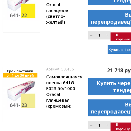
тенде
Oracal
глянцевая
В
(светло-
перепродавец
желтый)
–
+
В
корзину
Купить в 1 к
Артикул: 508156
21 718 ру
Cрок поставки
от 1 до 30 дней
Самоклеящаяся
пленка 641G
Купить чере
F023 50/1000
тенде
Oracal
глянцевая
В
(кремовый)
перепродавец
–
+
В
корзину