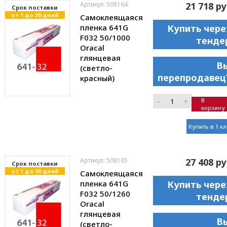
Артикул: 508164
21 718 ру
Cрок поставки
от 1 до 30 дней
Самоклеящаяся
пленка 641G
Купить чере
F032 50/1000
тенде
Oracal
глянцевая
В
(светло-
перепродавец
красный)
–
+
В
корзину
Купить в 1 к
Артикул: 508165
27 408 ру
Cрок поставки
от 1 до 30 дней
Самоклеящаяся
пленка 641G
Купить чере
F032 50/1260
тенде
Oracal
глянцевая
В
(светло-