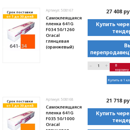
Артикул: 508167
27 408 ру
Cрок поставки
от 1 до 30 дней
Самоклеящаяся
пленка 641G
Купить чере
F034 50/1260
тенде
Oracal
глянцевая
В
(оранжевый)
перепродавец
–
+
В
корзину
Купить в 1 к
Артикул: 508168
21 718 ру
Cрок поставки
от 1 до 30 дней
Самоклеящаяся
пленка 641G
Купить чере
F035 50/1000
тенде
Oracal