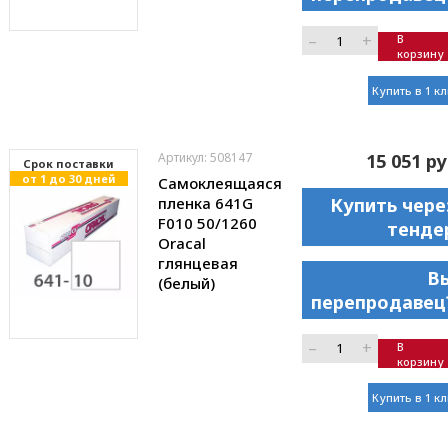
–
+
В
корзину
Купить в 1 к
Артикул: 508147
15 051 ру
Cрок поставки
от 1 до 30 дней
Самоклеящаяся
пленка 641G
Купить чере
F010 50/1260
тенде
Oracal
глянцевая
В
(белый)
перепродавец
–
+
В
корзину
Купить в 1 к