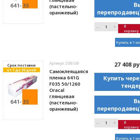
глянцевая
В
(пастельно-
перепродавец
оранжевый)
–
+
В
корзину
Купить в 1 к
Артикул: 508169
27 408 ру
Cрок поставки
от 1 до 30 дней
Самоклеящаяся
пленка 641G
Купить чере
F035 50/1260
тенде
Oracal
глянцевая
В
(пастельно-
перепродавец
оранжевый)
–
+
В
корзину
Купить в 1 к