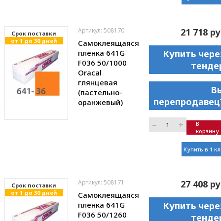
Артикул: 508170
21 718 ру
Cрок поставки
от 1 до 30 дней
Самоклеящаяся
пленка 641G
Купить чере
F036 50/1000
тенде
Oracal
глянцевая
В
(пастельно-
перепродавец
оранжевый)
–
+
В
корзину
Купить в 1 к
Артикул: 508171
27 408 ру
Cрок поставки
от 1 до 30 дней
Самоклеящаяся
пленка 641G
Купить чере
F036 50/1260
тенде