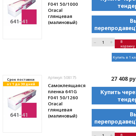
F041 50/1000
тенде
Oracal
глянцевая
В
(малиновый)
перепродавец
–
+
В
корзину
Купить в 1 к
Артикул: 508175
27 408 ру
Cрок поставки
от 1 до 30 дней
Самоклеящаяся
пленка 641G
Купить чере
F041 50/1260
тенде
Oracal
глянцевая
В
(малиновый)
перепродавец
–
+
В