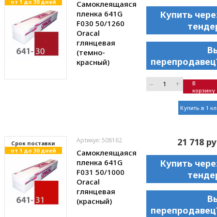
от 1 до 30 дней
Самоклеящаяся
пленка 641G
Купить чере
F030 50/1260
тенде
Oracal
глянцевая
В
(темно-
перепродавец
красный)
–
+
В
корзину
Купить в 1 к
Артикул: 508162
21 718 ру
Cрок поставки
от 1 до 30 дней
Самоклеящаяся
пленка 641G
Купить чере
F031 50/1000
тенде
Oracal
глянцевая
В
(красный)
перепродавец