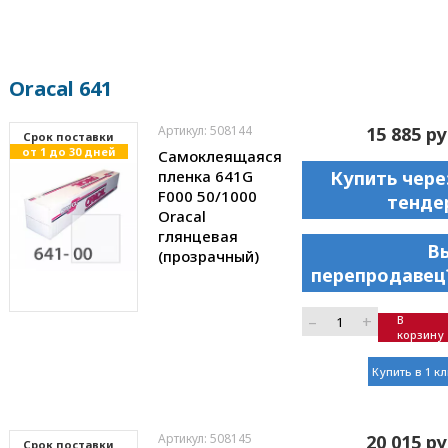
Oracal 641
Артикул: 508144
15 885 ру
Cрок поставки
от 1 до 30 дней
Самоклеящаяся
пленка 641G
Купить чере
F000 50/1000
тенде
Oracal
глянцевая
В
(прозрачный)
перепродавец
–
+
В
корзину
Купить в 1 к
Артикул: 508145
20 015 ру
Cрок поставки