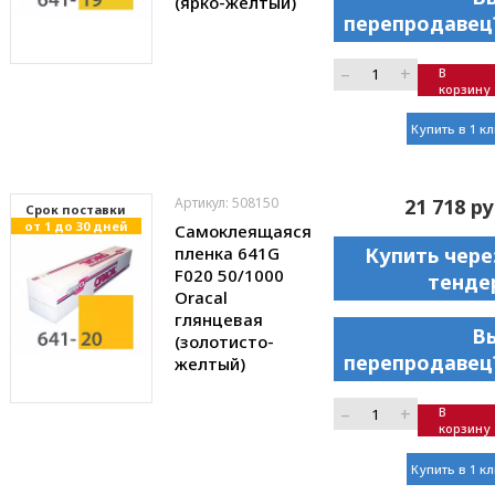
(ярко-желтый)
перепродавец
–
+
В
корзину
Купить в 1 к
Артикул: 508150
21 718 ру
Cрок поставки
от 1 до 30 дней
Самоклеящаяся
пленка 641G
Купить чере
F020 50/1000
тенде
Oracal
глянцевая
В
(золотисто-
перепродавец
желтый)
–
+
В
корзину
Купить в 1 к