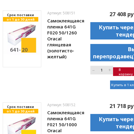
Артикул: 508151
27 408 ру
Cрок поставки
от 1 до 30 дней
Самоклеящаяся
пленка 641G
Купить чере
F020 50/1260
тенде
Oracal
глянцевая
В
(золотисто-
перепродавец
желтый)
–
+
В
корзину
Купить в 1 к
Артикул: 508152
21 718 ру
Cрок поставки
от 1 до 30 дней
Самоклеящаяся
пленка 641G
Купить чере
F021 50/1000
тенде
Oracal