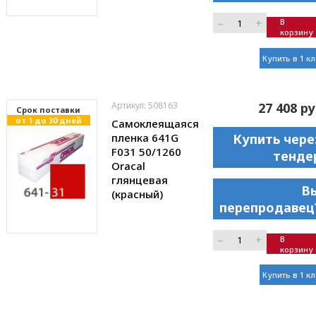
–
+
В
корзину
Купить в 1 к
Артикул: 508163
27 408 ру
Cрок поставки
от 1 до 30 дней
Самоклеящаяся
пленка 641G
Купить чере
F031 50/1260
тенде
Oracal
глянцевая
В
(красный)
перепродавец
–
+
В
корзину
Купить в 1 к