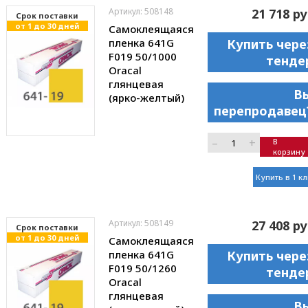
Артикул: 508148
21 718 ру
Cрок поставки
от 1 до 30 дней
Самоклеящаяся
пленка 641G
Купить чере
F019 50/1000
тенде
Oracal
глянцевая
В
(ярко-желтый)
перепродавец
–
+
В
корзину
Купить в 1 к
Артикул: 508149
27 408 ру
Cрок поставки
от 1 до 30 дней
Самоклеящаяся
пленка 641G
Купить чере
F019 50/1260
тенде
Oracal
глянцевая
В