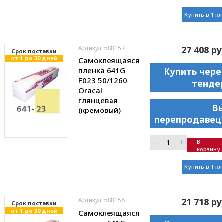
Купить в 1 к
Артикул: 508157
27 408 ру
Cрок поставки
от 1 до 30 дней
Самоклеящаяся
пленка 641G
Купить чере
F023 50/1260
тенде
Oracal
глянцевая
В
(кремовый)
перепродавец
–
+
В
корзину
Купить в 1 к
Артикул: 508158
21 718 ру
Cрок поставки
от 1 до 30 дней
Самоклеящаяся