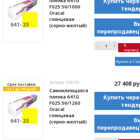
пленка 641G
Купить чере
F025 50/1000
тенде
Oracal
глянцевая
В
(серно-желтый)
перепродавец
–
+
В
корзину
Купить в 1 к
Артикул: 508159
27 408 ру
Cрок поставки
от 1 до 30 дней
Самоклеящаяся
пленка 641G
Купить чере
F025 50/1260
тенде
Oracal
глянцевая
В
(серно-желтый)
перепродавец