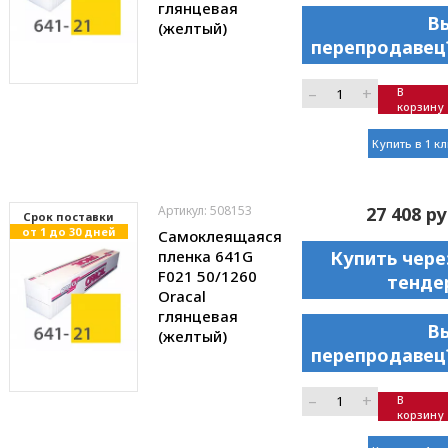
глянцевая
В
(желтый)
перепродавец
–
+
В
корзину
Купить в 1 к
Артикул: 508153
27 408 ру
Cрок поставки
от 1 до 30 дней
Самоклеящаяся
пленка 641G
Купить чере
F021 50/1260
тенде
Oracal
глянцевая
В
(желтый)
перепродавец
–
+
В
корзину