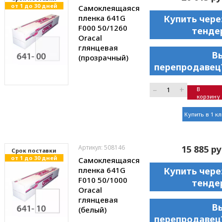
от 1 до 30 дней
Самоклеящаяся
пленка 641G
Купить чере
F000 50/1260
тенде
Oracal
глянцевая
В
(прозрачный)
перепродавец
–
+
В
корзину
Купить в 1 к
Артикул: 508146
15 885 ру
Cрок поставки
от 1 до 30 дней
Самоклеящаяся
пленка 641G
Купить чере
F010 50/1000
тенде
Oracal
глянцевая
В
(белый)
перепродавец