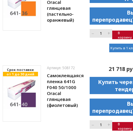
Oracal
глянцевая
В
(пастельно-
перепродавец
оранжевый)
–
+
В
корзину
Купить в 1 к
Артикул: 508172
21 718 ру
Cрок поставки
от 1 до 30 дней
Самоклеящаяся
пленка 641G
Купить чере
F040 50/1000
тенде
Oracal
глянцевая
В
(фиолетовый)
перепродавец
–
+
В
корзину