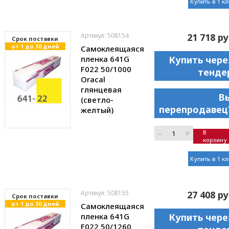
Купить в 1 к
Артикул: 508154
21 718 ру
Cрок поставки
от 1 до 30 дней
Самоклеящаяся
пленка 641G
Купить чере
F022 50/1000
тенде
Oracal
глянцевая
В
(светло-
перепродавец
желтый)
–
+
В
корзину
Купить в 1 к
Артикул: 508155
27 408 ру
Cрок поставки
от 1 до 30 дней
Самоклеящаяся
пленка 641G
Купить чере
F022 50/1260