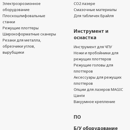
Электроэрозионное
CO2 лазере
оборудование
Смазочные материалы
Плоскошлифовальные
Для табличек Брайля
станки
Режущие плоттеры
Инструмент и
Широкоформатные сканеры
оснастка
Резаки для металла,
обрезчики углов,
Инструмент для ЧПУ
вырубщики
Ножи и пробойники для
режущих плоттеров
Режущие головы для
плоттеров
Аксессуары для режущих
плоттеров
Опции для лазеров MAGIC
Цанги
Вакуумное крепление
ПО
Б/У оборудование