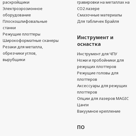
раскройщики
гравировки на металлах на
Электроэрозионное
CO2 лазере
оборудование
Смазочные материалы
Плоскошлифовальные
Для табличек Брайля
станки
Режущие плоттеры
Инструмент и
Широкоформатные сканеры
оснастка
Резаки для металла,
обрезчики углов,
Инструмент для ЧПУ
вырубщики
Ножи и пробойники для
режущих плоттеров
Режущие головы для
плоттеров
Аксессуары для режущих
плоттеров
Опции для лазеров MAGIC
Цанги
Вакуумное крепление
ПО