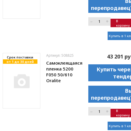
В
перепродавец
–
+
В
корзину
Купить в 1 к
Артикул: 508825
43 201 ру
Cрок поставки
от 1 до 30 дней
Самоклеящаяся
пленка 5200
Купить чере
F050 50/610
тенде
Oralite
В
перепродавец
–
+
В
корзину
Купить в 1 к