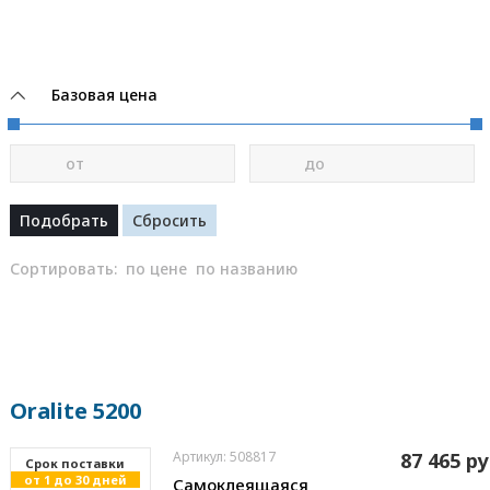
Базовая цена
от
до
Сортировать:
по цене
по названию
Oralite 5200
Артикул: 508817
87 465 ру
Cрок поставки
от 1 до 30 дней
Самоклеящаяся