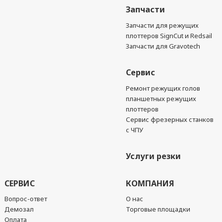
Запчасти
Запчасти для режущих
плоттеров SignCut и Redsail
Запчасти для Gravotech
Сервис
Ремонт режущих голов
планшетных режущих
плоттеров
Сервис фрезерных станков
с ЧПУ
Услуги резки
СЕРВИС
КОМПАНИЯ
Вопрос-ответ
О нас
Демозал
Торговые площадки
Оплата