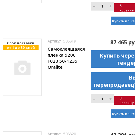
–
+
В
корзину
Купить в 1 к
Артикул: 508819
87 465 ру
Cрок поставки
от 1 до 30 дней
Самоклеящаяся
пленка 5200
Купить чере
F020 50/1235
тенде
Oralite
В
перепродавец
–
+
В
корзину
Купить в 1 к
Артикул: 508820
43 201 ру