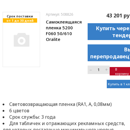
Артикул: 508826
43 201 ру
Cрок поставки
от 1 до 30 дней
Самоклеящаяся
пленка 5200
Купить чере
F060 50/610
тенде
Oralite
В
перепродавец
–
+
В
корзину
Купить в 1 к
Световозвращающая пленка (RA1, A, 0,08мм)
6 цветов
Срок службы: 3 годa
Для табличек и отражающих рекламных средств,
для которых достаточно минимального уровня