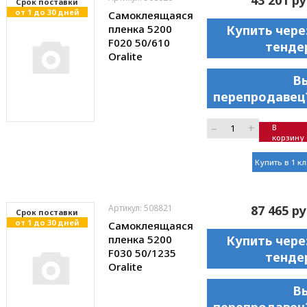
Cрок поставки
от 1 до 30 дней
Самоклеящаяся
пленка 5200
Купить чере
F020 50/610
тенде
Oralite
В
перепродавец
–
+
В
корзину
Купить в 1 к
Артикул: 508821
87 465 ру
Cрок поставки
от 1 до 30 дней
Самоклеящаяся
пленка 5200
Купить чере
F030 50/1235
тенде
Oralite
В