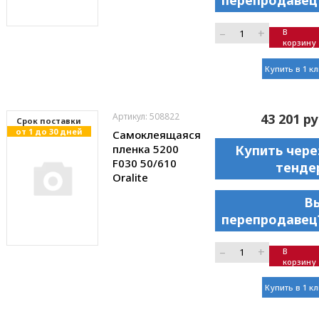
перепродавец
–
+
В
корзину
Купить в 1 к
Артикул: 508822
43 201 ру
Cрок поставки
от 1 до 30 дней
Самоклеящаяся
пленка 5200
Купить чере
F030 50/610
тенде
Oralite
В
перепродавец
–
+
В
корзину
Купить в 1 к