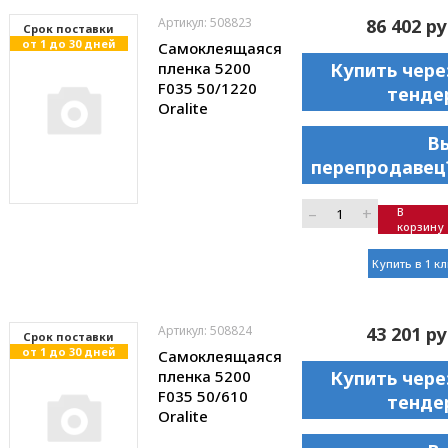
Артикул: 508823
86 402 ру
Cрок поставки
от 1 до 30 дней
Самоклеящаяся
пленка 5200
Купить чере
F035 50/1220
тенде
Oralite
В
перепродавец
–
+
В
корзину
Купить в 1 к
Артикул: 508824
43 201 ру
Cрок поставки
от 1 до 30 дней
Самоклеящаяся
пленка 5200
Купить чере
F035 50/610
тенде
Oralite