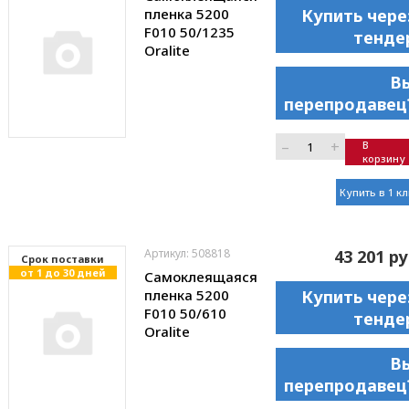
пленка 5200
Купить чере
F010 50/1235
тенде
Oralite
В
перепродавец
–
+
В
корзину
Купить в 1 к
Артикул: 508818
43 201 ру
Cрок поставки
от 1 до 30 дней
Самоклеящаяся
пленка 5200
Купить чере
F010 50/610
тенде
Oralite
В
перепродавец