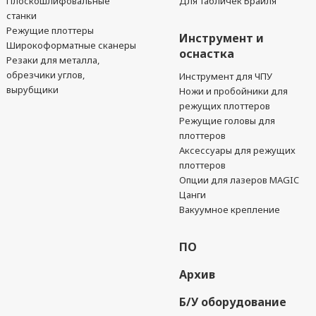
Плоскошлифовальные
Для табличек Брайля
станки
Режущие плоттеры
Инструмент и
Широкоформатные сканеры
оснастка
Резаки для металла,
обрезчики углов,
Инструмент для ЧПУ
вырубщики
Ножи и пробойники для
режущих плоттеров
Режущие головы для
плоттеров
Аксессуары для режущих
плоттеров
Опции для лазеров MAGIC
Цанги
Вакуумное крепление
ПО
Архив
Б/У оборудование