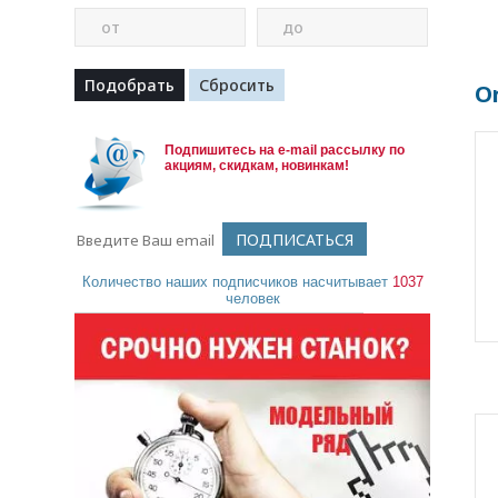
от
до
O
Подпишитесь на e-mail рассылку по
акциям, скидкам, новинкам!
Количество наших подписчиков насчитывает
1037
человек