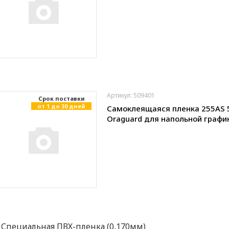
Артикул: 509401
Cрок поставки
от 1 до 30 дней
Самоклеящаяся пленка 255AS 
Oraguard для напольной графи
Специальная ПВХ-пленка (0,170мм)