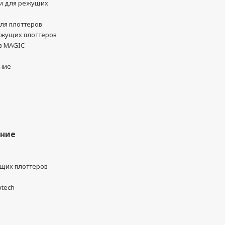
и для режущих
ля плоттеров
ежущих плоттеров
в MAGIC
ние
ание
ущих плоттеров
otech