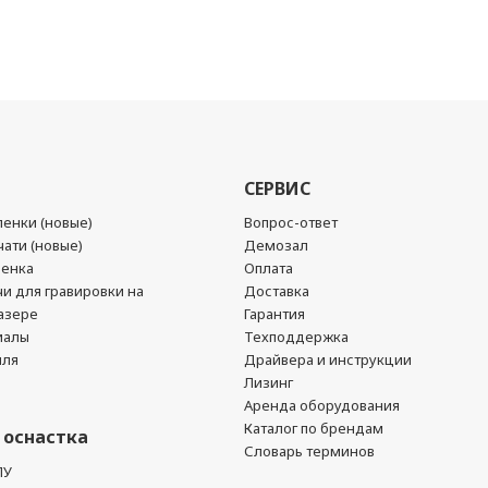
СЕРВИС
енки (новые)
Вопрос-ответ
ати (новые)
Демозал
ленка
Оплата
чи для гравировки на
Доставка
азере
Гарантия
иалы
Техподдержка
йля
Драйвера и инструкции
Лизинг
Аренда оборудования
Каталог по брендам
 оснастка
Словарь терминов
ПУ