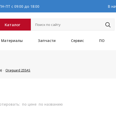
Н-ПТ с 09:00 до 18:00
В на
Каталог
Материалы
Запчасти
Сервис
ПО
е)
Oraguard 255AS
ртировать:
по цене
по названию