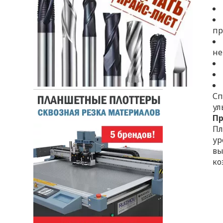
пр
не
Сп
ул
П
Пл
ур
вы
ко