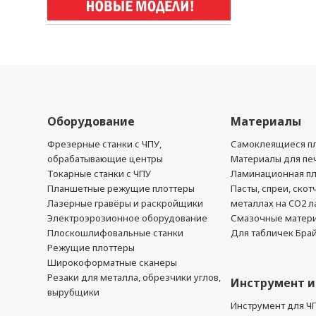
Оборудование
Материалы
Фрезерные станки с ЧПУ,
Самоклеящиеся пл
обрабатывающие центры
Материалы для печ
Токарные станки с ЧПУ
Ламинационная п
Планшетные режущие плоттеры
Пасты, спреи, скот
Лазерные гравёры и раскройщики
металлах на CO2 л
Электроэрозионное оборудование
Смазочные матер
Плоскошлифовальные станки
Для табличек Бра
Режущие плоттеры
Широкоформатные сканеры
Резаки для металла, обрезчики углов,
Инструмент и
вырубщики
Инструмент для Ч