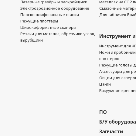
Лазерные гравёры и раскройщики
металлах на CO2 л
Электроэрозионное оборудование
Смазочные матер
Плоскошлифовальные станки
Для табличек Бра
Режущие плоттеры
Широкоформатные сканеры
Резаки для металла, обрезчики углов,
Инструмент и
вырубщики
Инструмент для Ч
Ножи и пробойник
плоттеров
Режущие головы д
Аксессуары для р
Опции для лазеро
Цанги
Вакуумное крепле
ПО
Б/У оборудов
Запчасти