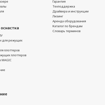
азере
Гарантия
иалы
Техподдержка
йля
Драйвера и инструкции
Лизинг
Аренда оборудования
Каталог по брендам
 оснастка
Словарь терминов
ПУ
и для режущих
ля плоттеров
ежущих плоттеров
в MAGIC
ние
ание