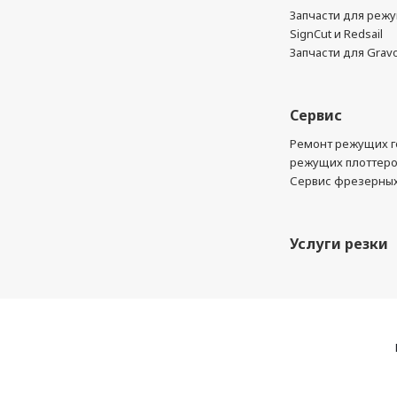
Запчасти для реж
SignCut и Redsail
Запчасти для Grav
Сервис
Ремонт режущих г
режущих плоттер
Сервис фрезерных
Услуги резки