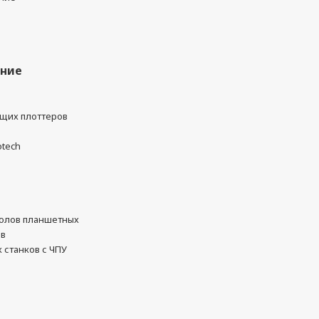
ание
ущих плоттеров
otech
олов планшетных
ов
 станков с ЧПУ