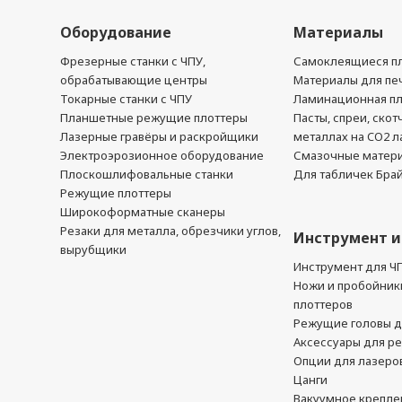
Оборудование
Материалы
Фрезерные станки с ЧПУ,
Самоклеящиеся пл
обрабатывающие центры
Материалы для печ
Токарные станки с ЧПУ
Ламинационная п
Планшетные режущие плоттеры
Пасты, спреи, скот
Лазерные гравёры и раскройщики
металлах на CO2 л
Электроэрозионное оборудование
Смазочные матер
Плоскошлифовальные станки
Для табличек Бра
Режущие плоттеры
Широкоформатные сканеры
Резаки для металла, обрезчики углов,
Инструмент и
вырубщики
Инструмент для Ч
Ножи и пробойник
плоттеров
Режущие головы д
Аксессуары для р
Опции для лазеро
Цанги
Вакуумное крепле