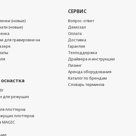
СЕРВИС
енки (новые)
Вопрос-ответ
ати (новые)
Демозал
ленка
Оплата
чи для гравировки на
Доставка
азере
Гарантия
иалы
Техподдержка
йля
Драйвера и инструкции
Лизинг
Аренда оборудования
Каталог по брендам
 оснастка
Словарь терминов
ПУ
и для режущих
ля плоттеров
ежущих плоттеров
в MAGIC
ние