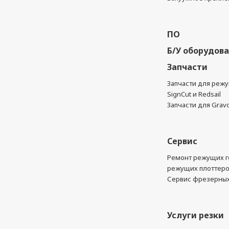
ПО
Б/У оборудов
Запчасти
Запчасти для реж
SignCut и Redsail
Запчасти для Grav
Сервис
Ремонт режущих г
режущих плоттер
Сервис фрезерных
Услуги резки