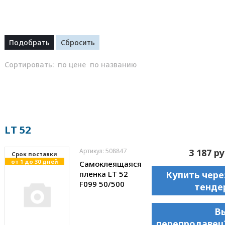
Сортировать:
по цене
по названию
LT 52
Артикул: 508847
3 187 ру
Cрок поставки
от 1 до 30 дней
Самоклеящаяся
пленка LT 52
Купить чере
F099 50/500
тенде
В
перепродавец