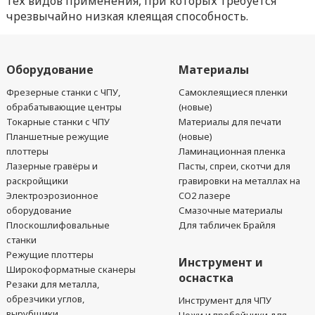
тех видов применения, при которых требуется
чрезвычайно низкая клеящая способность.
Оборудование
Материалы
Фрезерные станки с ЧПУ,
Самоклеящиеся пленки
обрабатывающие центры
(новые)
Токарные станки с ЧПУ
Материалы для печати
Планшетные режущие
(новые)
плоттеры
Ламинационная пленка
Лазерные гравёры и
Пасты, спреи, скотчи для
раскройщики
гравировки на металлах на
Электроэрозионное
CO2 лазере
оборудование
Смазочные материалы
Плоскошлифовальные
Для табличек Брайля
станки
Режущие плоттеры
Инструмент и
Широкоформатные сканеры
оснастка
Резаки для металла,
обрезчики углов,
Инструмент для ЧПУ
вырубщики
Ножи и пробойники для