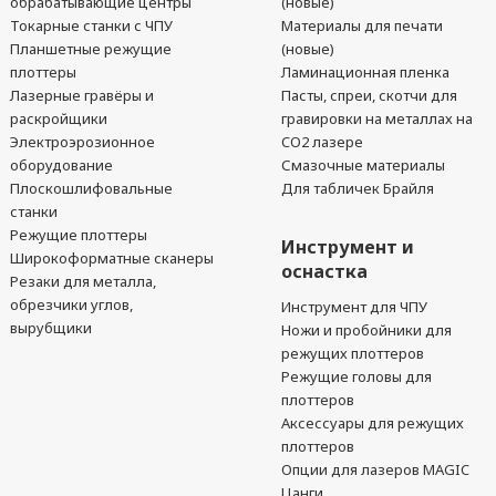
обрабатывающие центры
(новые)
Токарные станки с ЧПУ
Материалы для печати
Планшетные режущие
(новые)
плоттеры
Ламинационная пленка
Лазерные гравёры и
Пасты, спреи, скотчи для
раскройщики
гравировки на металлах на
Электроэрозионное
CO2 лазере
оборудование
Смазочные материалы
Плоскошлифовальные
Для табличек Брайля
станки
Режущие плоттеры
Инструмент и
Широкоформатные сканеры
оснастка
Резаки для металла,
обрезчики углов,
Инструмент для ЧПУ
вырубщики
Ножи и пробойники для
режущих плоттеров
Режущие головы для
плоттеров
Аксессуары для режущих
плоттеров
Опции для лазеров MAGIC
Цанги