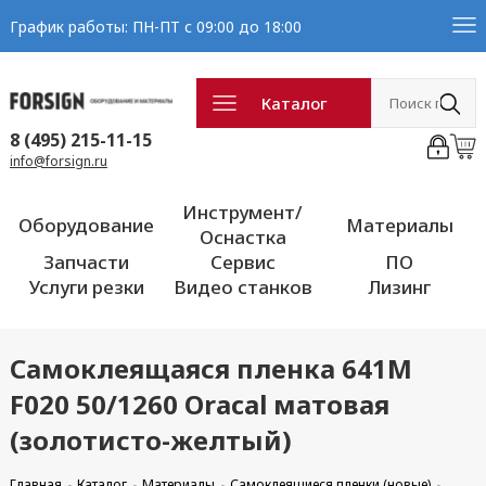
График работы: ПН-ПТ с 09:00 до 18:00
Каталог
8 (495) 215-11-15
info@forsign.ru
Инструмент/
Оборудование
Материалы
Оснастка
Запчасти
Сервис
ПО
Услуги резки
Видео станков
Лизинг
Самоклеящаяся пленка 641M
F020 50/1260 Oracal матовая
(золотисто-желтый)
Главная
Каталог
Материалы
Самоклеящиеся пленки (новые)