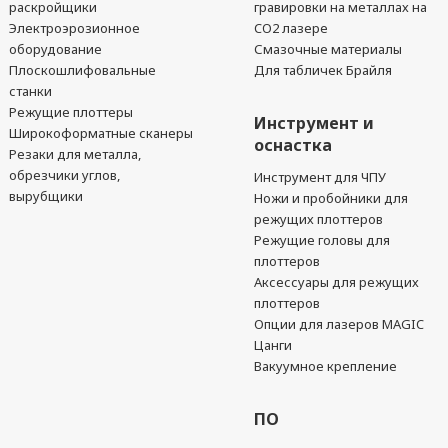
раскройщики
гравировки на металлах на
Электроэрозионное
CO2 лазере
оборудование
Смазочные материалы
Плоскошлифовальные
Для табличек Брайля
станки
Режущие плоттеры
Инструмент и
Широкоформатные сканеры
оснастка
Резаки для металла,
обрезчики углов,
Инструмент для ЧПУ
вырубщики
Ножи и пробойники для
режущих плоттеров
Режущие головы для
плоттеров
Аксессуары для режущих
плоттеров
Опции для лазеров MAGIC
Цанги
Вакуумное крепление
ПО