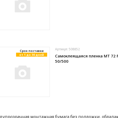
Артикул: 508852
Cрок поставки
от 1 до 30 дней
Самоклеящаяся пленка MT 72 
50/500
лупрозрачная монтажная бумага без подложки, облада