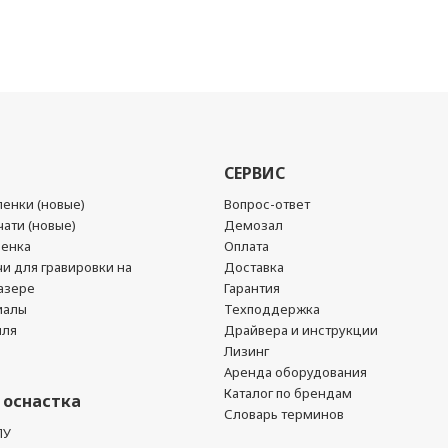
СЕРВИС
енки (новые)
Вопрос-ответ
ати (новые)
Демозал
ленка
Оплата
чи для гравировки на
Доставка
азере
Гарантия
иалы
Техподдержка
йля
Драйвера и инструкции
Лизинг
Аренда оборудования
Каталог по брендам
 оснастка
Словарь терминов
ПУ