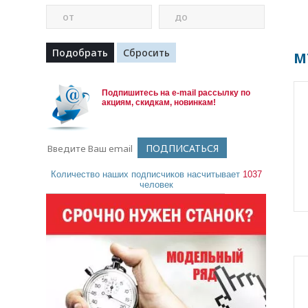
от
до
M
Подпишитесь на e-mail рассылку по
акциям, скидкам, новинкам!
Количество наших подписчиков насчитывает
1037
человек