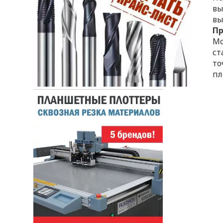
вы
вы
П
Мо
ст
то
пл