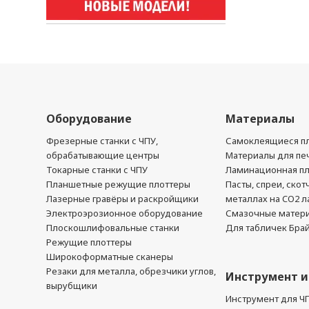
Оборудование
Материалы
Фрезерные станки с ЧПУ,
Самоклеящиеся пл
обрабатывающие центры
Материалы для печ
Токарные станки с ЧПУ
Ламинационная п
Планшетные режущие плоттеры
Пасты, спреи, скот
Лазерные гравёры и раскройщики
металлах на CO2 л
Электроэрозионное оборудование
Смазочные матер
Плоскошлифовальные станки
Для табличек Бра
Режущие плоттеры
Широкоформатные сканеры
Резаки для металла, обрезчики углов,
Инструмент и
вырубщики
Инструмент для Ч