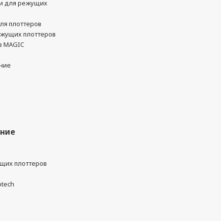
и для режущих
ля плоттеров
ежущих плоттеров
в MAGIC
ние
ание
ущих плоттеров
otech