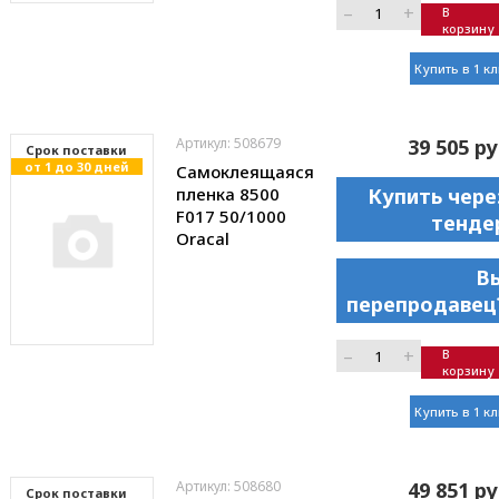
–
+
В
корзину
Купить в 1 к
Артикул: 508679
39 505 ру
Cрок поставки
от 1 до 30 дней
Самоклеящаяся
пленка 8500
Купить чере
F017 50/1000
тенде
Oracal
В
перепродавец
–
+
В
корзину
Купить в 1 к
Артикул: 508680
49 851 ру
Cрок поставки