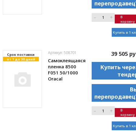
перепродавец
–
+
В
корзину
Купить в 1 к
Артикул: 508701
39 505 ру
Cрок поставки
от 1 до 30 дней
Самоклеящаяся
пленка 8500
Купить чере
F051 50/1000
тенде
Oracal
В
перепродавец
–
+
В
корзину
Купить в 1 к