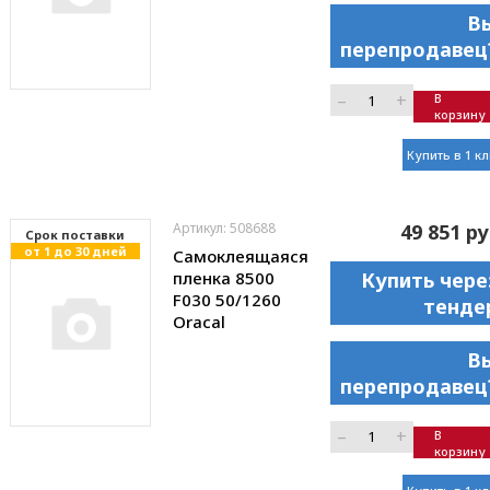
В
перепродавец
–
+
В
корзину
Купить в 1 к
Артикул: 508688
49 851 ру
Cрок поставки
от 1 до 30 дней
Самоклеящаяся
пленка 8500
Купить чере
F030 50/1260
тенде
Oracal
В
перепродавец
–
+
В
корзину