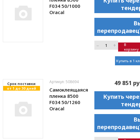
Купить чере
F034 50/1000
тенде
Oracal
В
перепродавец
–
+
В
корзину
Купить в 1 к
Артикул: 508694
49 851 ру
Cрок поставки
от 1 до 30 дней
Самоклеящаяся
пленка 8500
Купить чере
F034 50/1260
тенде
Oracal
В
перепродавец