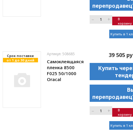
перепродавец
–
+
В
корзину
Купить в 1 к
Артикул: 508685
39 505 ру
Cрок поставки
от 1 до 30 дней
Самоклеящаяся
пленка 8500
Купить чере
F025 50/1000
тенде
Oracal
В
перепродавец
–
+
В
корзину
Купить в 1 к