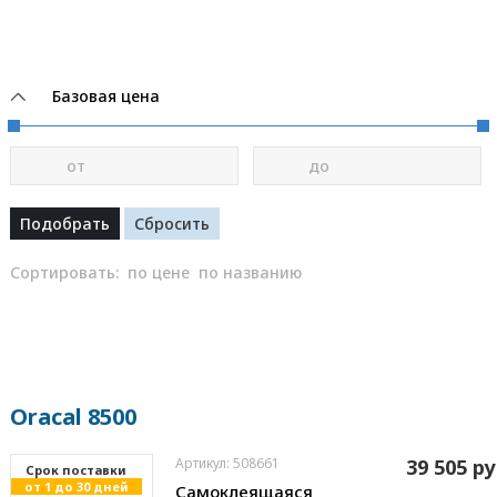
Базовая цена
от
до
Сортировать:
по цене
по названию
Oracal 8500
Артикул: 508661
39 505 ру
Cрок поставки
от 1 до 30 дней
Самоклеящаяся