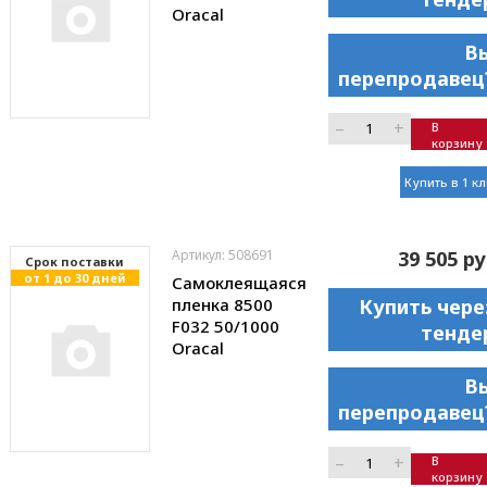
Oracal
В
перепродавец
–
+
В
корзину
Купить в 1 к
Артикул: 508691
39 505 ру
Cрок поставки
от 1 до 30 дней
Самоклеящаяся
пленка 8500
Купить чере
F032 50/1000
тенде
Oracal
В
перепродавец
–
+
В
корзину