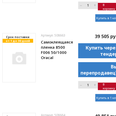
–
+
В
корзину
Купить в 1 к
Артикул: 508663
39 505 ру
Cрок поставки
от 1 до 30 дней
Самоклеящаяся
пленка 8500
Купить чере
F006 50/1000
тенде
Oracal
В
перепродавец
–
+
В
корзину
Купить в 1 к
Артикул: 508664
49 851 ру