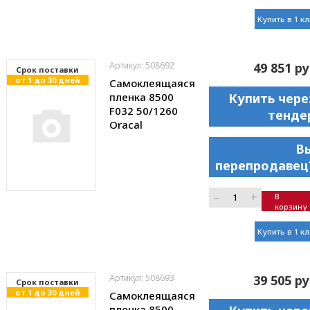
Купить в 1 к
Артикул: 508692
49 851 ру
Cрок поставки
от 1 до 30 дней
Самоклеящаяся
пленка 8500
Купить чере
F032 50/1260
тенде
Oracal
В
перепродавец
–
+
В
корзину
Купить в 1 к
Артикул: 508693
39 505 ру
Cрок поставки
от 1 до 30 дней
Самоклеящаяся
пленка 8500