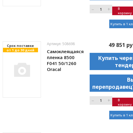
–
+
В
корзину
Купить в 1 к
Артикул: 508698
49 851 ру
Cрок поставки
от 1 до 30 дней
Самоклеящаяся
пленка 8500
Купить чере
F041 50/1260
тенде
Oracal
В
перепродавец
–
+
В
корзину
Купить в 1 к