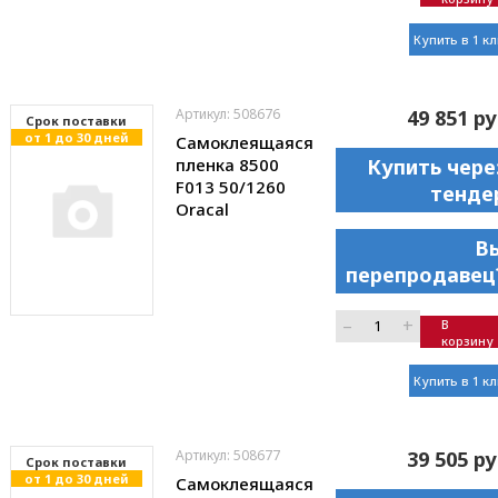
Купить в 1 к
Артикул: 508676
49 851 ру
Cрок поставки
от 1 до 30 дней
Самоклеящаяся
пленка 8500
Купить чере
F013 50/1260
тенде
Oracal
В
перепродавец
–
+
В
корзину
Купить в 1 к
Артикул: 508677
39 505 ру
Cрок поставки
от 1 до 30 дней
Самоклеящаяся