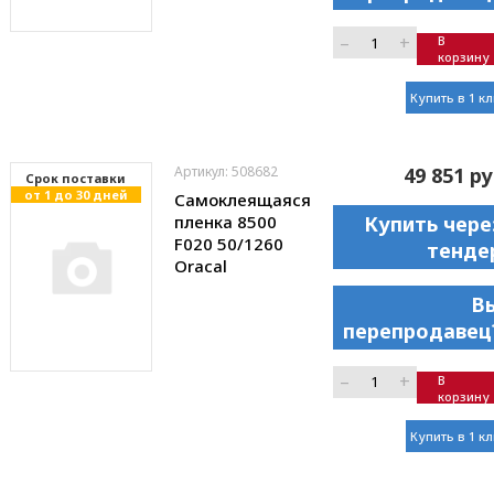
–
+
В
корзину
Купить в 1 к
Артикул: 508682
49 851 ру
Cрок поставки
от 1 до 30 дней
Самоклеящаяся
пленка 8500
Купить чере
F020 50/1260
тенде
Oracal
В
перепродавец
–
+
В
корзину
Купить в 1 к