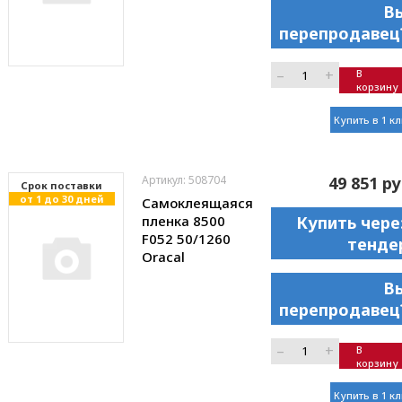
В
перепродавец
–
+
В
корзину
Купить в 1 к
Артикул: 508704
49 851 ру
Cрок поставки
от 1 до 30 дней
Самоклеящаяся
пленка 8500
Купить чере
F052 50/1260
тенде
Oracal
В
перепродавец
–
+
В
корзину
Купить в 1 к