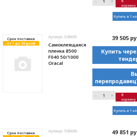
–
+
В
корзину
Купить в 1 к
Артикул: 508695
39 505 ру
Cрок поставки
от 1 до 30 дней
Самоклеящаяся
пленка 8500
Купить чере
F040 50/1000
тенде
Oracal
В
перепродавец
–
+
В
корзину
Купить в 1 к
Артикул: 508696
49 851 ру
Cрок поставки