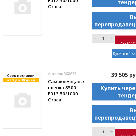
F012 50/1000
тенде
Oracal
В
перепродавец
–
+
В
корзину
Купить в 1 к
Артикул: 508675
39 505 ру
Cрок поставки
от 1 до 30 дней
Самоклеящаяся
пленка 8500
Купить чере
F013 50/1000
тенде
Oracal
В
перепродавец
–
+
В
корзину