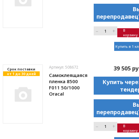
В
перепродавец
–
+
В
корзину
Купить в 1 к
Артикул: 508672
39 505 ру
Cрок поставки
от 1 до 30 дней
Самоклеящаяся
пленка 8500
Купить чере
F011 50/1000
тенде
Oracal
В
перепродавец
–
+
В
корзину