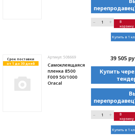
В
перепродавец
–
+
В
корзину
Купить в 1 к
Артикул: 508669
39 505 ру
Cрок поставки
от 1 до 30 дней
Самоклеящаяся
пленка 8500
Купить чере
F009 50/1000
тенде
Oracal
В
перепродавец
–
+
В
корзину
Купить в 1 к