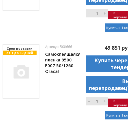
перепродавец
–
+
В
корзину
Купить в 1 к
Артикул: 508666
49 851 ру
Cрок поставки
от 1 до 30 дней
Самоклеящаяся
пленка 8500
Купить чере
F007 50/1260
тенде
Oracal
В
перепродавец
–
+
В
корзину
Купить в 1 к