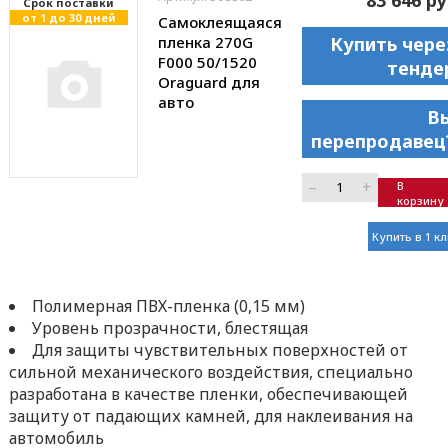
Cрок поставки
от 1 до 30 дней
Самоклеящаяся
пленка 270G
Купить чере
F000 50/1520
тенде
Oraguard для
авто
В
перепродавец
–
+
В
корзину
Купить в 1 к
Полимерная ПВХ-пленка (0,15 мм)
Уровень прозрачности, блестящая
Для защиты чувствительных поверхностей от
сильной механического воздействия, специально
разработана в качестве пленки, обеспечивающей
защиту от падающих камней, для наклеивания на
автомобиль