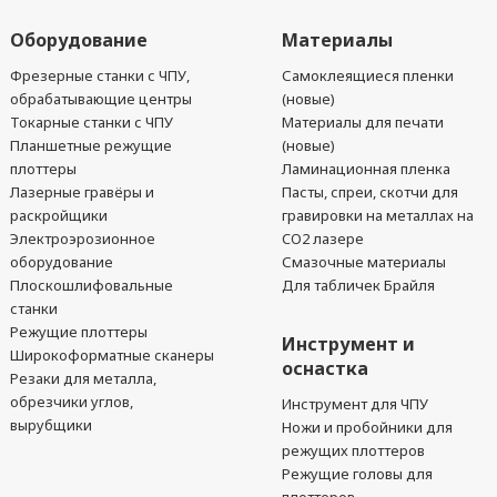
Оборудование
Материалы
Фрезерные станки с ЧПУ,
Самоклеящиеся пленки
обрабатывающие центры
(новые)
Токарные станки с ЧПУ
Материалы для печати
Планшетные режущие
(новые)
плоттеры
Ламинационная пленка
Лазерные гравёры и
Пасты, спреи, скотчи для
раскройщики
гравировки на металлах на
Электроэрозионное
CO2 лазере
оборудование
Смазочные материалы
Плоскошлифовальные
Для табличек Брайля
станки
Режущие плоттеры
Инструмент и
Широкоформатные сканеры
оснастка
Резаки для металла,
обрезчики углов,
Инструмент для ЧПУ
вырубщики
Ножи и пробойники для
режущих плоттеров
Режущие головы для