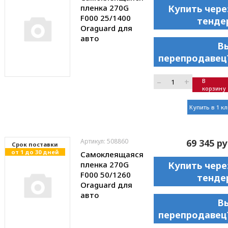
пленка 270G
Купить чере
F000 25/1400
тенде
Oraguard для
авто
В
перепродавец
–
+
В
корзину
Купить в 1 к
Артикул: 508860
69 345 ру
Cрок поставки
от 1 до 30 дней
Самоклеящаяся
пленка 270G
Купить чере
F000 50/1260
тенде
Oraguard для
авто
В
перепродавец