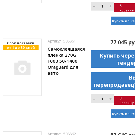
–
+
В
корзину
Купить в 1 к
Артикул: 508861
77 045 ру
Cрок поставки
от 1 до 30 дней
Самоклеящаяся
пленка 270G
Купить чере
F000 50/1400
тенде
Oraguard для
авто
В
перепродавец
–
+
В
корзину
Купить в 1 к
Артикул: 508862
83 646 ру