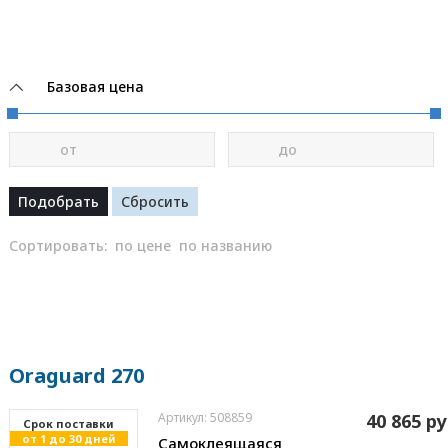
Базовая цена
от
до
Сортировать:
по цене
по названию
Oraguard 270
Артикул: 508859
40 865 ру
Cрок поставки
от 1 до 30 дней
Самоклеящаяся