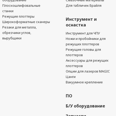
оборудование
Смазочные материалы
Плоскошлифовальные
Для табличек Брайля
станки
Режущие плоттеры
Инструмент и
Широкоформатные сканеры
оснастка
Резаки для металла,
обрезчики углов,
Инструмент для ЧПУ
вырубщики
Ножи и пробойники для
режущих плоттеров
Режущие головы для
плоттеров
Аксессуары для режущих
плоттеров
Опции для лазеров MAGIC
Цанги
Вакуумное крепление
ПО
Б/У оборудование