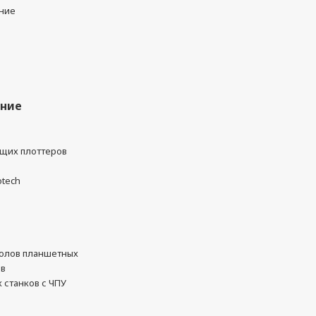
ние
ание
ущих плоттеров
otech
олов планшетных
ов
 станков с ЧПУ