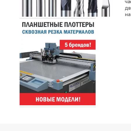
ча
дв
на