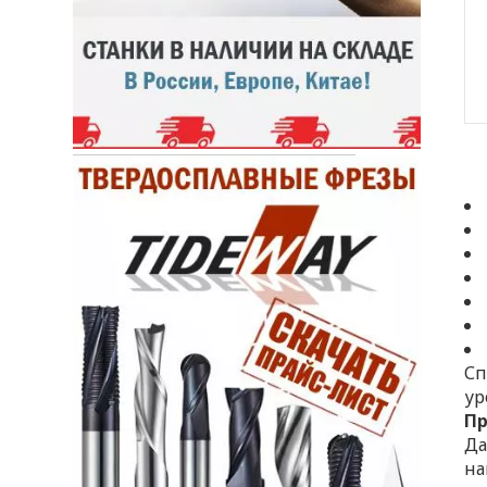
Сп
ур
П
Да
на