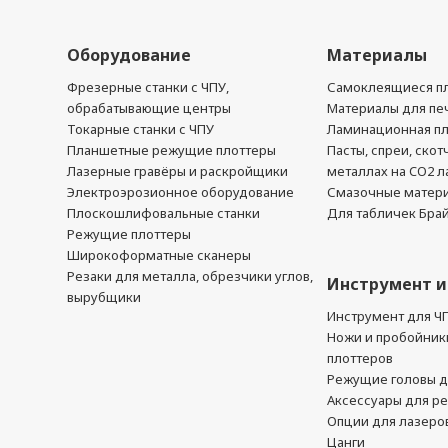
Оборудование
Материалы
Фрезерные станки с ЧПУ,
Самоклеящиеся пл
обрабатывающие центры
Материалы для печ
Токарные станки с ЧПУ
Ламинационная п
Планшетные режущие плоттеры
Пасты, спреи, скот
Лазерные гравёры и раскройщики
металлах на CO2 л
Электроэрозионное оборудование
Смазочные матер
Плоскошлифовальные станки
Для табличек Бра
Режущие плоттеры
Широкоформатные сканеры
Резаки для металла, обрезчики углов,
Инструмент и
вырубщики
Инструмент для Ч
Ножи и пробойник
плоттеров
Режущие головы д
Аксессуары для р
Опции для лазеро
Цанги