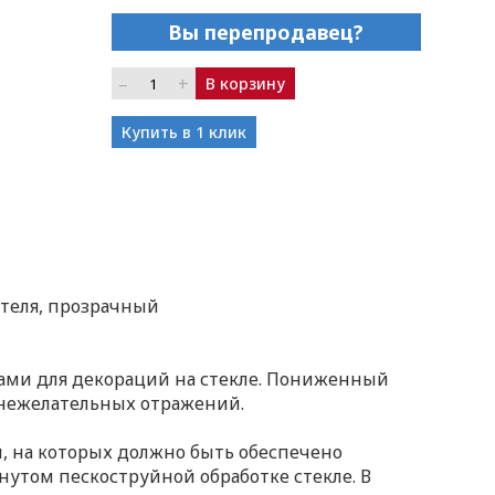
Вы перепродавец?
–
+
В корзину
Купить в 1 клик
теля, прозрачный
ами для декораций на стекле. Пониженный
 нежелательных отражений.
й, на которых должно быть обеспечено
нутом пескоструйной обработке стекле. В