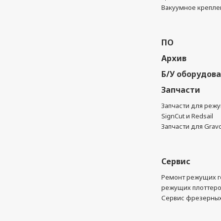
Вакуумное крепле
ПО
Архив
Б/У оборудов
Запчасти
Запчасти для реж
SignCut и Redsail
Запчасти для Grav
Сервис
Ремонт режущих г
режущих плоттер
Сервис фрезерных