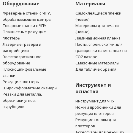
Оборудование
Материалы
Фрезерные станки с ЧПУ,
Самоклеящиеся пленки
обрабатывающие центры
(новые)
Токарные станки с ЧПУ
Материалы для печати
Планшетные режущие
(новые)
плоттеры
Ламинационная пленка
Лазерные гравёры и
Пасты, спреи, скотчи для
раскройщики
гравировки на металлах на
Электроэрозионное
CO2 лазере
оборудование
Смазочные материалы
Плоскошлифовальные
Для табличек Брайля
станки
Режущие плоттеры
Инструмент и
Широкоформатные сканеры
оснастка
Резаки для металла,
обрезчики углов,
Инструмент для ЧПУ
вырубщики
Ножи и пробойники для
режущих плоттеров
Режущие головы для
плоттеров
Аксессуары для режущих