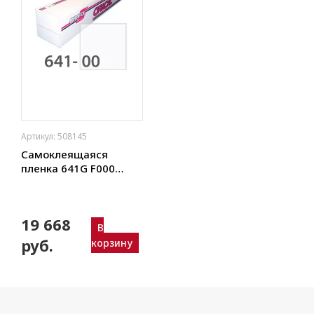
Артикул: 508145
Самоклеящаяся
пленка 641G F000
50/1260 Oracal
глянцевая
(прозрачный)
19 668
В
руб.
корзину