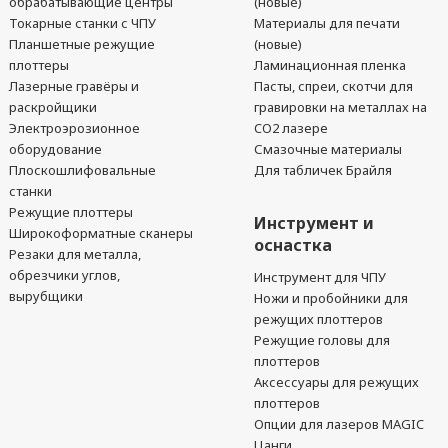
обрабатывающие центры
(новые)
Токарные станки с ЧПУ
Материалы для печати
Планшетные режущие
(новые)
плоттеры
Ламинационная пленка
Лазерные гравёры и
Пасты, спреи, скотчи для
раскройщики
гравировки на металлах на
Электроэрозионное
CO2 лазере
оборудование
Смазочные материалы
Плоскошлифовальные
Для табличек Брайля
станки
Режущие плоттеры
Инструмент и
Широкоформатные сканеры
оснастка
Резаки для металла,
обрезчики углов,
Инструмент для ЧПУ
вырубщики
Ножи и пробойники для
режущих плоттеров
Режущие головы для
плоттеров
Аксессуары для режущих
плоттеров
Опции для лазеров MAGIC
Цанги