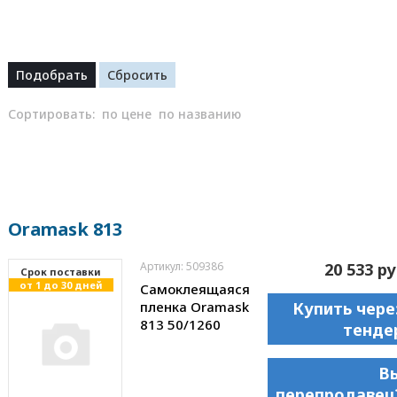
Сортировать:
по цене
по названию
Oramask 813
Артикул: 509386
20 533 ру
Cрок поставки
от 1 до 30 дней
Самоклеящаяся
пленка Oramask
Купить чере
813 50/1260
тенде
В
перепродавец