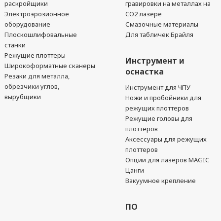
раскройщики
гравировки на металлах на
Электроэрозионное
CO2 лазере
оборудование
Смазочные материалы
Плоскошлифовальные
Для табличек Брайля
станки
Режущие плоттеры
Инструмент и
Широкоформатные сканеры
оснастка
Резаки для металла,
обрезчики углов,
Инструмент для ЧПУ
вырубщики
Ножи и пробойники для
режущих плоттеров
Режущие головы для
плоттеров
Аксессуары для режущих
плоттеров
Опции для лазеров MAGIC
Цанги
Вакуумное крепление
ПО